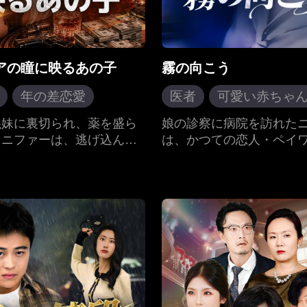
アの瞳に映るあの子
霧の向こう
年の差恋愛
医者
可愛い赤ちゃ
ア
強制
逆転劇
シングルマザー
再
義妹に裏切られ、薬を盛ら
娘の診察に病院を訪れた
ェニファーは、逃げ込んだ
は、かつての恋人・ペイ
現代ラブロマンス
屋で見知らぬ男の腕の中に
と再会する。かつて二人
じる。しかしそれは新たな
姪の圧力により「秘密の
ンダルとなる――彼こそが
いられ、彼女はやがて双
父親であり、この街で最も
もり、一人の娘だけを連
持つ冷酷なマフィアのドン
た。7年の時を経て――。
。殺すべき彼女を、彼はむ
に覚えのある面影を感じ
も危険な執着の対象とす
すべての真実を知る。「
、彼女は選ばなければなら
対に離さない」忘れ得ぬ
苦しみに満ちた過去の人生
び燃え上がる時、過去と
れともドンの女としての新
差する。霧の向こうに、