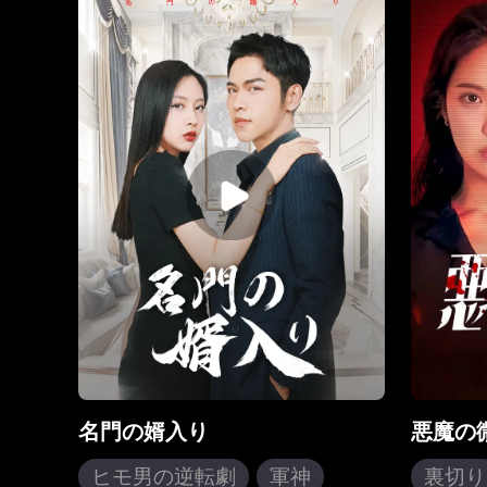
多くの試練を乗り越えたヨハン
態から
は、その腕前を大いに高めただけ
憶、ビ
でなく、武道と人生の奥義を理解
そっく
する。最終的に彼は、その分野で
で一致
の達人の地位に昇り詰めることと
ハノカ
なる…
を信じ
に魅了
亡くな
ってき
かし、
さらに
供を妊
まう。
求め、
実は魂
は長年
情を抱
名門の婿入り
悪魔の
るため
った。
ヒモ男の逆転劇
軍神
裏切り