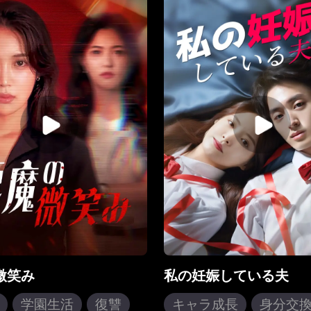
目覚めた後、振る舞いや記
ら拒否するシツレイ夫婦
ジネスセンスがコホウナン
親の意向に逆らえず従う
りで、結婚の親密な詳細ま
やがてリュウジョイの策
していた。最初は戸惑った
レイの心が徐々に傾き、
だが、「魂の入れ替わり」
ョウシは絶望の果て離縁
込むようになり、次第に彼
だが家を去る日、彼女は
されていく。コホウナンが
火事に巻き込まれ、命を
った時、ハノカは夫が「戻
た」と感じ、感謝する。し
姑は二人の関係に気づき、
ハノカがコホウシュンの子
娠していることを知ってし
余命わずかな母親は真実を
コホウシュンは告白する。
の入れ替わりなどなく、彼
義理の姉に対する本当の感
いており、彼女の幸せを守
微笑み
私の妊娠している夫
に兄のふりをしていたのだ
母親が代役として生きるこ
学園生活
復讐
キャラ成長
身分交