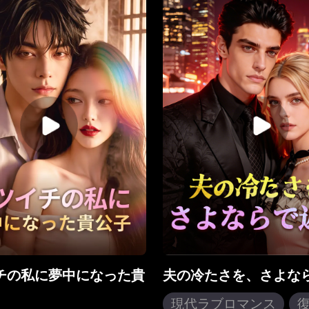
要だ。フイインはためらう
る。前世、これが家族を
く、住まいを売り、わずか
原因だった。「もう耐え
をすべて投じる。我が子を
ンはセイヨウの病気偽装
めに。しかし、病の真実を
暴露し、虐待する家族を
れていないウェンユエン
追放。学園ではセイヨウ
にそそのかされ、病に倒れ
蹴散らし、幼なじみの婚
フイインだと誤解する。夫
テツとも決別する。そし
療費を横領し、彼女を家か
暴落を予測し200億ドル
出し、ほっといた。すべて
社を設立。一方、セイヨ
を知ったフイインは、静か
た林家は破産する。奪わ
かし確かに心を閉ざす。も
を、言葉で切り裂く。
この二人のために涙するこ
い。そんな中、ウェンユエ
いに知る。命の危機に瀕
額な手術費が必要なのは、
自分自身だったという衝撃
を――。
チの私に夢中になった貴
夫の冷たさを、さよな
現代ラブロマンス