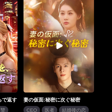
狂わせた
チンロウは初恋とのデート中で助
ない」ネ
けを一蹴。全てが手遅れになった
を公開で
時、過失と盲従が招いた命の代償
屋敷から
で、それが家族の偽りを暴く事実
の手下を
だった。
約者リク
て、株価
を稼ぎ、会
ウに従っ
れた人生
らで返す
妻の仮面:秘密に次ぐ秘密
復讐
CEO
医者
結婚後の恋