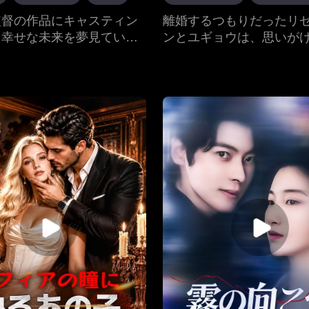
めるように懇願しても、コ
ツンデレ
親子の絆
監督の作品にキャスティン
離婚するつもりだったリ
ュンは陰で支えることに満
、幸せな未来を夢見ていた
ンとユギョウは、思いが
いた。たとえ彼女が愛する
現代ラブロマンス
画科の女神ジヨン。彼女は
入れ替わりを経験した。
コホウナン」だったとして
ミによって一瞬で奈落の底
分を保ち、一緒に暮らし
てしまう。ユミはディープ
とを余儀なくされた。時
クで作られたジヨンとパク
つれ、リゼェヤェンは次
の性行為の映像を流布した
苦労に気づき、別れた妻
なく、ジヨンの彼氏ゴヌと
り戻そうとした。
をしていた。これに対し、
はユミの正体を教えてくれ
の助手スホと共にユミへの
決意する。