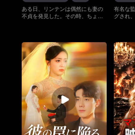
とをや
都会生活
ある日、リンテンは偶然にも妻の
有名な
ホウシ
不貞を発見した。その時、ちょう
グされ
足して
ど3年間の修行期間が満了したばか
演劇映
のは「
りだった。リンテンは心の鍛錬を
親友ユ
も…
終え、ついにキョウ家を離れ、ビ
に落ち
ジネスの経験を積む旅を始めた。
フェイ
教授と
だけで
も浮気
ジヨン
た学科
復讐を