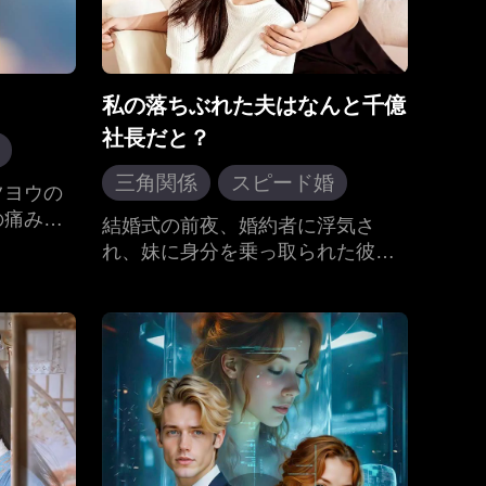
私の落ちぶれた夫はなんと千億
社長だと？
三角関係
スピード婚
マンス
ツヨウの
現代ラブロマンス
の痛みを
結婚式の前夜、婚約者に浮気さ
なる逆転
れ、妹に身分を乗っ取られた彼女
と決意が
は一気にその場でこのクズ男女の
物質主義
不倫関係をバラした。ブチ切れ
とにな
て、乞食を結婚したが、乞食の正
大きなキ
体は千億社長とは…
ジゴと結