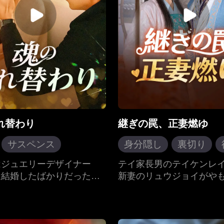
れ替わり
継ぎの罠、正妻燃ゆ
サスペンス
身分隠し
裏切り
係
結婚
古代ロマンス
はジュエリーデザイナー
テイ家長男のテイケンレ
近結婚したばかりだった。
新妻のリュウジョイがや
、夫コホウナンが突然昏睡
った直後、両親は本家の
陥ってしまう。そんな中、
ぐため、弟のテイシツレ
弟コホウシュンが同様の状
と子供を作ることを強要