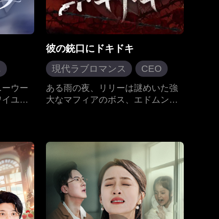
彼の銃口にドキドキ
ん
現代ラブロマンス
CEO
燃の愛
反撃
ニーウー
ある雨の夜、リリーは謎めいた強
ワイユク
大なマフィアのボス、エドムンド
時間をかけて愛に変わる
は、彼の
と出会う。一目で彼女に心奪われ
年の差恋愛
恋」を強
たエドムンドは、一途で執拗なま
子を身ご
での求愛を開始する。彼女に既に
れて去っ
恋人がいると知ると、冷徹に「別
彼は彼女
れろ」と選択を迫る。自由を求め
、やがて
るリリーに対し、彼は「お前が望
今度は絶
むものは何でも与える。お前が俺
想いが再
のものである限りな」と告げる。
現在が交
やがて、恋人とその愛人からの裏
約束の未
切りと屈辱に晒されたリリーを、