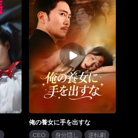
だが、両
することを決意し、結婚を終わら
ことに。
せるために遺書を残して去った。
略でシツ
しかし、葬儀の際亡くなったはず
妻のカギ
の妻が突然現れた。実は、それは
を決意。
双子のエヴリンで、ちょうど帰国
悲劇的な
したばかりだった。彼女は多国籍
落とす…
企業を率いる社長で、優しい顔立
ちが妻とそっくりだった。この無
道な夫は代役を得て喜ぶが、徐々
に彼女が緻密に仕組んだ復讐の罠
にはまっていく。
俺の養女に手を出すな
換
CEO
身分隠し
逆転劇