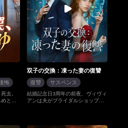
双子の交換：凍った妻の復讐
後悔
復讐
サスペンス
残酷なラブストーリー
イ死去。
結婚記念日3周年の前夜、ヴィヴィ
もめとな
アンは夫がブライダルショップで
女性中心
ツンデレ
家系を継
愛人と不倫しているのを目撃して
イに兄嫁
しまった。心を痛めた彼女は、世
。本心か
界規模の人体冷凍保存実験に参加