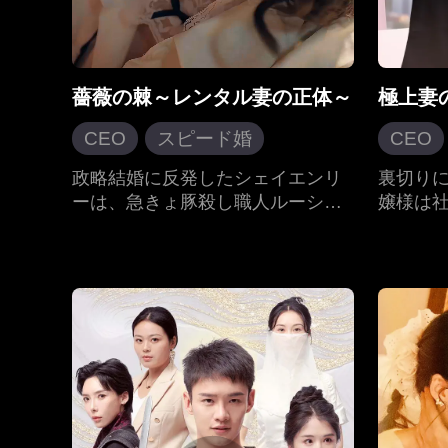
薔薇の棘～レンタル妻の正体～
極上妻
CEO
スピード婚
CEO
記憶喪失
政略結婚に反発したシェイエンリ
裏切り
ーは、急きょ豚殺し職人ルーシャ
嬢様は
現代ラブロマンス
オチューを契約花嫁に仕立て上げ
センロ
権門勢家の争い
た。金のため承諾したシャオチュ
て、親
ーは、演技と小細工で逆境を切り
たが、
抜け、やがてイエンリーの命の恩
もので
人の秘密と、自分の正体を明らか
次第に
にしていく。偽りの結婚生活の中
で、二人は次第に互いに惹かれ、
紆余曲折を経て本当の愛を育て
る。