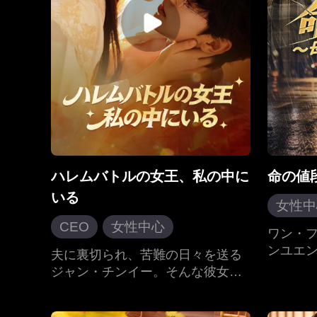
しまう。
しい人
ハレムバトルの女王、私の中に
命の値
いる
女性中
CEO
女性中心
逆襲
ワン・
権門勢家の争い
復讐
ンユエ
夫に裏切られ、苦難の日々を送る
断で衝
ジャン・チンイー。そんな彼女の
現代ラブロマンス
瘍を患
体内に、ある日突然「ハレムバト
ンの方
ルの女王」を名乗る存在が現れ