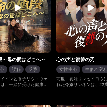
生か。
来が待っている。
段～母の愛はどこへ～
心の声と復讐の刃
心
誤解
反撃
女性中心
生まれ変
親子の絆
システム
反撃
フイインと養子リウ・ウェ
前世、養妹リンセイヨウ
ンは、一緒に受けた健康診
れた令嬢リンネンは、22
親子の絆
撃の事実を知る――悪性腫
生まれ変わる。彼女はセ
っていたのは、ウェンユエ
他人の心に嘘の声を送り
だった。治療には莫大な費
の声システム」の超能力