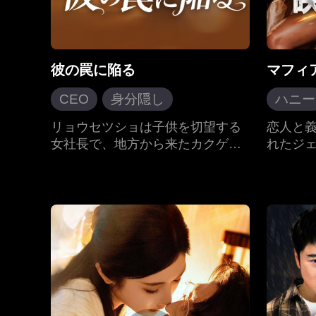
彼の罠に陥る
マフィ
CEO
身分隠し
ハニー
結婚後の恋
ハニー
マフィ
リョウセツショは子供を切望する
恋人と
女社長で、地方から来たカクゲン
れたジ
現代ラブロマンス
コウを婿入りさせた。しかし、彼
先の部
女は知らなかったが、実はカクゲ
身を投
ンコウは秘密の後継者であり、彼
スキャ
女を愛し、身分を偽って近づいて
恋人の
いた。しかも、一族には、イカれ
権力を
た叔母や裏表のある叔父、偏見を
だった
持つ祖父などの問題が山積みだ。
しろ最
リョウセツショはカクゲンコウが
る。今
自分の救いになると信じていた
ない。
が、彼こそが最大の試練となって
か、そ