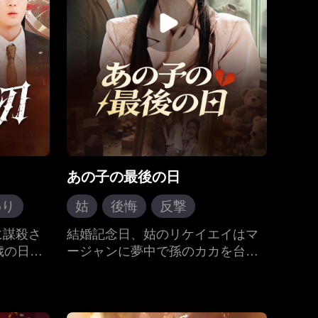
エドムンドは庇い、全てを解決し
てみせる。強引な独占欲の奥に
は、深く本物の愛を与えられる男
の姿があった。エドムンドの決し
て揺るがない想いと、彼だけが与
えられる絶対的な守りに、リリー
の心は次第に解けていく――。す
べては、あの雨の夜から始まっ
た。
あの子の最後の日
わり
姑
後悔
反撃
キャラ成長
親子の絆
に謀殺さ
結婚記念日、姑のリケイエイはマ
歳の日に
ージャンに夢中で孫のカカを台所
イヨウが
に放置。母のキョウエンは智能腕
込む「心
時計の通話で異変に気づくが電池
者だと知
切れで途絶え、電話も不通。夫の