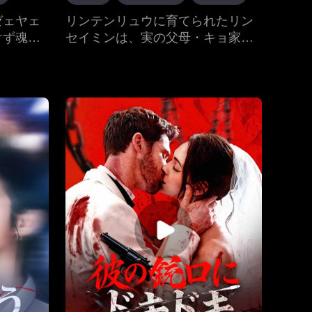
反撃
親子の絆
ゼェヤェ
リンテンリュウに育てられたリン
けず魂の
セイミンは、実の父母・キョ家と
二人は身
再会するが、待っていたのは偽り
続けるこ
の妹キョチカと兄キョイッカンに
が経つに
よる虐待と罠だった。地下室への
第に妻の
追放、無実の罪での投獄――全て
の心を取
を耐えた彼女を救ったのは、海外
から帰国した養父テンリュウだっ
た。彼こそが世界的財閥の頂点に
立つ男であり、セイミンを正式な
後継者に指名する。そして、キョ
家に対する容赦ない制裁が始ま
る。偽りの愛も、奪われた人生
も、今夜すべて終わりにする。