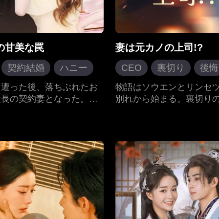
の甘美な罠
妻は元カノの上司!?
契約結婚
ハニー
CEO
裏切り
後悔
ハニー
現代ラブロ
に遭った後、落ちぶれたお
物語はソウエンとリンセ
社長の契約妻となった。レ
別れから始まる。裏切り
はシジンゲンの力を借り
抱えたソウエンは、華麗
友と元彼に復讐しようとし
を果たす。コジゴの賢さ
彼らの関係が合意に基づく
光る中、リンセツヨウの
あることを知りながらも、
は最終的な破滅を招くこ
互いに惹かれていった…
る。そして、ソウエンは
ャリアの成功を収め、コ
婚する。