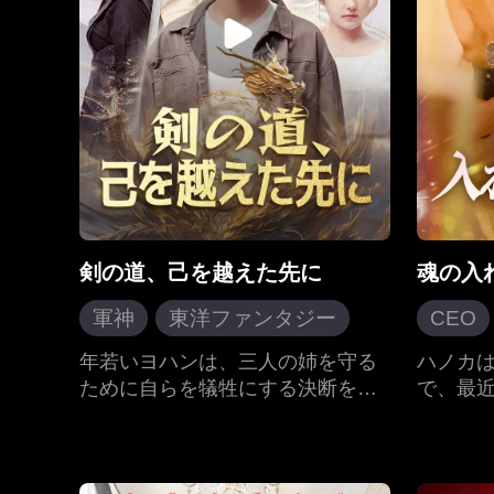
剣の道、己を越えた先に
魂の入
軍神
東洋ファンタジー
CEO
戦神、帰還す
三角関
年若いヨハンは、三人の姉を守る
ハノカ
ために自らを犠牲にする決断を下
で、最
したが、幸運にも真の危機には陥
しかし
らず、隠者の師匠に引き取られ
状態に
る。卓越した訓練と洗練を受け、
彼の兄