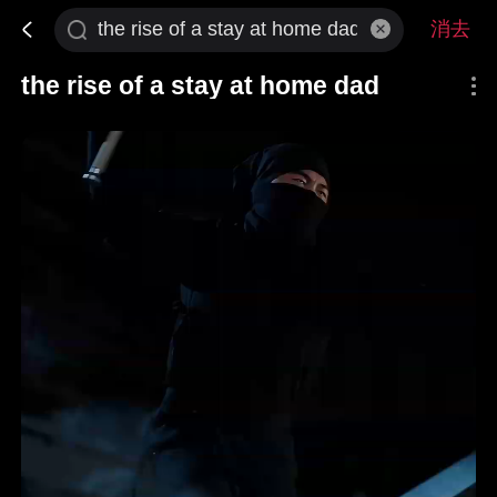
消去
the rise of a stay at home dad