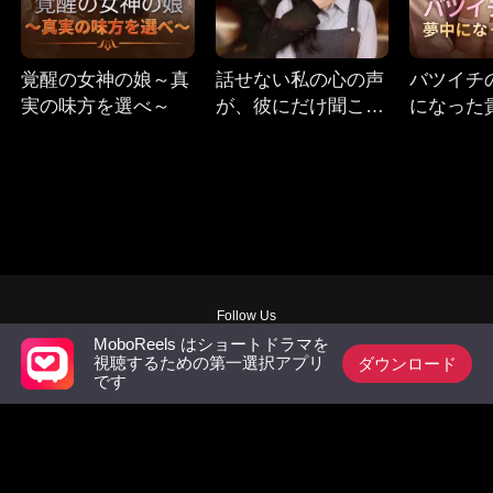
覚醒の女神の娘～真
話せない私の心の声
バツイチ
実の味方を選べ～
が、彼にだけ聞こえ
になった
る
Follow Us
MoboReels はショートドラマを
Facebook
YouTube
Instagram
ダウンロード
視聴するための第一選択アプリ
日本特定商取引法
|
日本資金決済法
|
利用規約
|
プライバシーポリシー
|
お問い合わ
です
せ
|
オンラインチャージ
© 2018-now CHANGDU (HK) TECHNOLOGY LIMITED