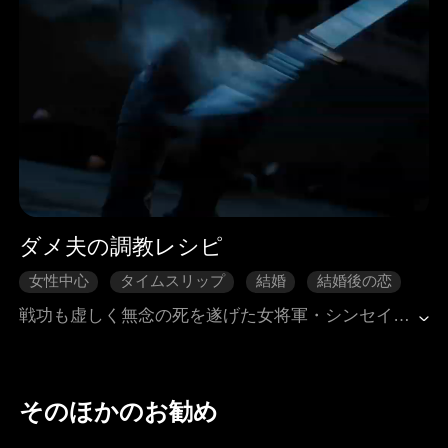
ダメ夫の調教レシピ
女性中心
タイムスリップ
結婚
結婚後の恋
現代ラブロマンス
戦功も虚しく無念の死を遂げた女将軍・シンセイゲツは、目覚めると現代の名門で虐げられるお嬢様になっていた。政略結婚で嫁がされたのは、A市で名を馳せるプレイボーイだ。古代の将軍が現代の放蕩息子を調教する方法は一つ――まずは威を示し、鋭気をくじき、そして心を掴む。姑の陰謀を潰し、ダメ夫を鍛え上げ、華やかで残酷な現代社会で、元女将軍は新たな頂点を目指す。愛も戦いも、全ては彼女の采配次第。
そのほかのお勧め