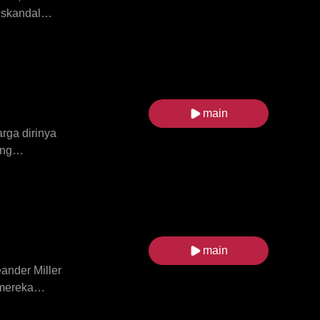
 skandal
jam di
g berbahaya.
agai kekasih
main
rga dirinya
ing
Isabella
tu mafia.
cinta yang
main
ander Miller
 mereka
Aria,