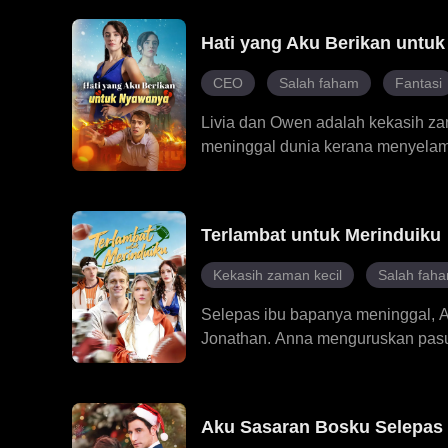
menyemarakkan rasanya tidak yak
perjuangan untuk mencari keduduka
Hati yang Aku Berikan untu
kerana keikhlasannya atau dia sen
CEO
Salah faham
Fantasi
Livia dan Owen adalah kekasih z
meninggal dunia kerana menyelamat
untuk melakukan seratus tugas un
lima tahun, Cassian, yang tergila-
berkorban untuk Charlotte. Cassi
Terlambat untuk Merinduiku
terbongkar – bahawa Livia adalah
Cassian dihantui rasa kesal dan m
Kekasih zaman kecil
Salah fah
kini lebih fokus dalam membantu 
Livia?
Selepas ibu bapanya meninggal, A
Jonathan. Anna menguruskan pasuk
Apabila Kitty, gadis paling dimina
menyebabkan Gordy dan Jonathan 
dan berpindah sekolah. Kemudian,
Aku Sasaran Bosku Selepas
pengurusnya. Selepas Anna pergi,