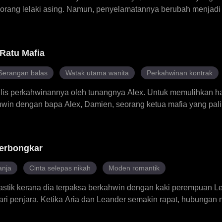
seorang lelaki asing. Namun, penyelamatannya berubah menjadi
yah kepada teman lelakinya, ketua mafia paling berkuasa dan ke
a membunuhnya kini menjadi perasaan terlarangnya yang palin
 kehidupan lamanya yang menyakitkan, atau kehidupan baru seb
Ratu Mafia
Serangan balas
Watak utama wanita
Perkahwinan kontrak
ajlis perkahwinannya oleh tunangnya Alex. Untuk memulihkan ha
win dengan bapa Alex, Damien, seorang ketua mafia yang pal
u, dengan kecerdikannya dan pengaruhnya yang semakin kuat, 
mendapatkan kembali harta ibunya yang dicuri, mematahkan
t dari seorang pengantin yang ditinggalkan menjadi seorang ra
Terbongkar
inan kontrak yang dingin dengan Damien itu berubah menjadi 
anja
Cinta selepas nikah
Moden romantik
astik kerana dia terpaksa berkahwin dengan kaki perempuan Le
i penjara. Ketika Aria dan Leander semakin rapat, hubungan
 Keakraban yang mudah antara Lisa dan Leander membayangi 