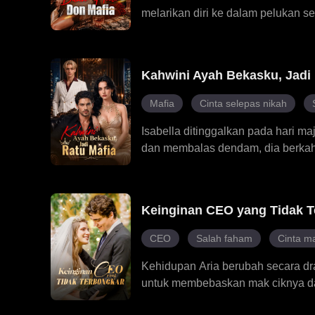
melarikan diri ke dalam pelukan 
apabila dia mendapati lelaki itu a
bandar itu. Lelaki yang sepatutny
Kini, dia harus membuat pilihan:
Kahwini Ayah Bekasku, Jadi 
Don itu.
Mafia
Cinta selepas nikah
Isabella ditinggalkan pada hari m
dan membalas dendam, dia berkah
berkuasa. Selepas perkahwinan it
menghancurkan bekas tunangnya, 
pengkhianatan keluarga dan bangki
Keinginan CEO yang Tidak 
Sepanjang perjalanannya, perkahw
nyata, kuat dan tidak tergoyahkan.
CEO
Salah faham
Cinta m
Kehidupan Aria berubah secara dr
untuk membebaskan mak ciknya dar
diancam oleh cemburu dan tamak.