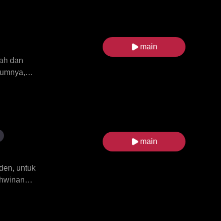
g sama dan
at Pendeta
da perebutan
nthony
main
ahan
nah dan
aumnya,
8 tahun dan
eka
 dalam
i atau
main
den, untuk
ahwinan
rsama.
 kronik dan
n Ximena,