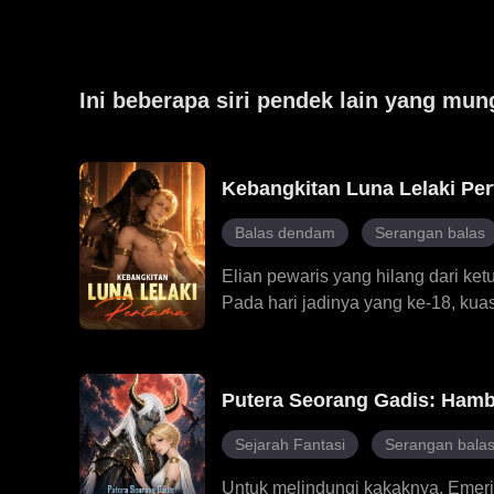
Ini beberapa siri pendek lain yang mun
Kebangkitan Luna Lelaki Pe
Balas dendam
Serangan balas
Elian pewaris yang hilang dari ke
Pada hari jadinya yang ke-18, kuas
jodoh yang ditakdirkannya Kael. D
Jadian Anthony. Anthony merasaka
membongkar kebenaran tentang p
Putera Seorang Gadis: Ham
sumpahan yang dikenakan oleh pu
undang-undang kuno yang hanya 
Sejarah Fantasi
Serangan bala
raja, Elian menulis semula peratu
Untuk melindungi kakaknya, Emerie