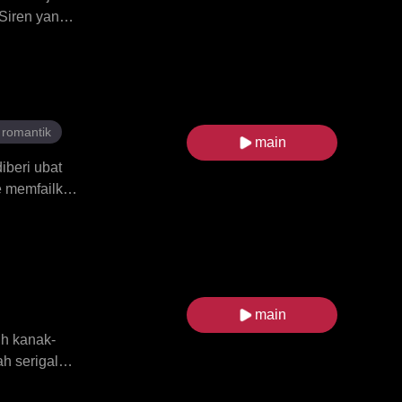
Siren yang
ang
ksanya,
erkutuk mula
at yang
n ke atas
romantik
main
iberi ubat
ne memfailkan
 memulakan
erine
adi tergila-
at Eloise,
i antara
main
ih kanak-
h serigala
itolak secara