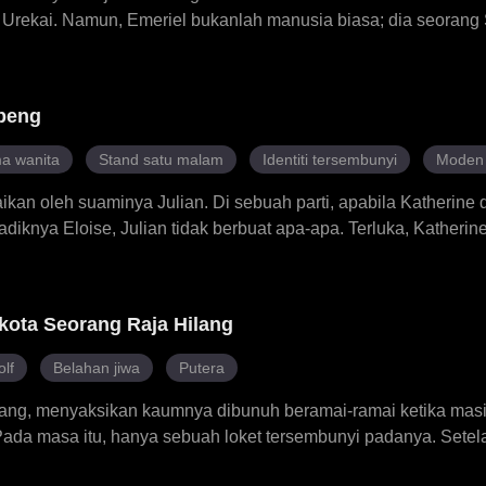
Urekai. Namun, Emeriel bukanlah manusia biasa; dia seorang 
ng mampu menenangkan raja binatang Daemonikai ketika dia hil
menyayangi satu sama lain. Ketika Sinai yang cemburu menyi
i, Zaiper, merancang untuk menjatuhkannya, dan Vladya yang t
peng
ntuk menyembunyikan identitinya sambil menghadapi jerat-jer
nyangka, pada akhirnya, dia berjaya menghancurkan sumpaha
a wanita
Stand satu malam
Identiti tersembunyi
Moden 
ikan oleh suaminya Julian. Di sebuah parti, apabila Katherine d
diknya Eloise, Julian tidak berbuat apa-apa. Terluka, Katheri
hubungan satu malam itu sebenarnya Julian sendiri, Katherine
 sedar di bawah identiti bertopeng Julian, Encik A. Ketika Kath
ndang rendah kepada seorang yang gigih dan berani, Julian menj
kota Seorang Raja Hilang
ah dilihatnya. Di tengah-tengah muslihat Louisa dan tipu muslih
mbung. Apabila topeng Encik A akhirnya jatuh, semua tembok d
lf
Belahan jiwa
Putera
hsia, hanya mereka berdua.
hilang, menyaksikan kaumnya dibunuh beramai-ramai ketika mas
ada masa itu, hanya sebuah loket tersembunyi padanya. Setela
apati bahawa Kael pasangan jiwanya yang ditakdirkan, tetapi d