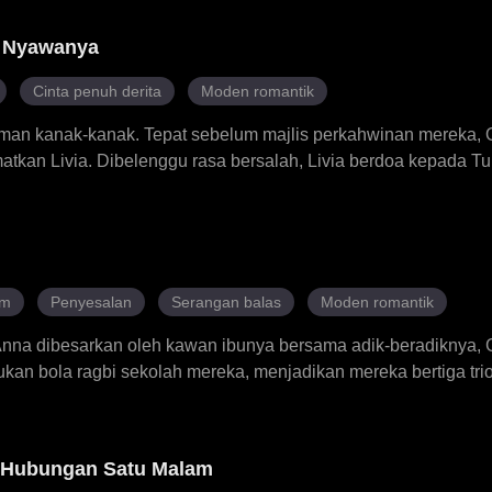
in tentang tempatnya dalam kerjaya dan perkahwinannya. Dal
n dirinya, Aria tertanya-tanya sama ada tindakan Leander be
k Nyawanya
diri hanya alat dalam permainan yang lebih besar.
Cinta penuh derita
Moden romantik
aman kanak-kanak. Tepat sebelum majlis perkahwinan mereka,
kan Livia. Dibelenggu rasa bersalah, Livia berdoa kepada Tuh
tuk pewaris kaya Cassian sebagai pertukaran untuk hidup Owe
gila dengan cinta palsunya Charlotte, menyaksikan Livia dihina 
an bahkan meminta Livia untuk menderma hatinya. Apabila keb
 orang yang menyelamatkan nyawa Cassian – dan Livia bersiap 
ula dengan usaha gigih untuk menawan kembali hati Livia. Nam
am
Penyesalan
Serangan balas
Moden romantik
Owen mendapatkan semula ingatannya. Apakah pilihan yang ak
nna dibesarkan oleh kawan ibunya bersama adik-beradiknya, 
an bola ragbi sekolah mereka, menjadikan mereka bertiga trio
ti di sekolah, tiba, dia merancang untuk mengambil tempat Anna
beralih menentangnya. Disebabkan kecewa, Anna meninggalka
 Anna bertemu dengan bintang bola ragbi, Ethan, dan menjadi
 Hubungan Satu Malam
 Gordy dan Jonathan menyedari penipuan Kitty, tetapi penyesa