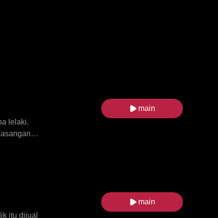
main
 lelaki.
 pasangan
a Serigala
n, Elian
ematahkan
ecahkan
da seorang
main
ntanya.
 itu dijual