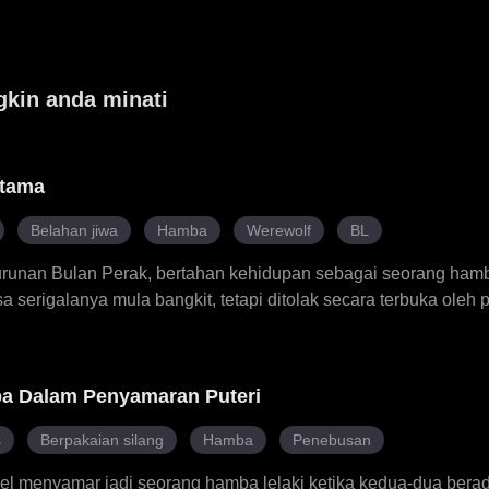
gkin anda minati
rtama
Belahan jiwa
Hamba
Werewolf
BL
turunan Bulan Perak, bertahan kehidupan sebagai seorang hamba
a serigalanya mula bangkit, tetapi ditolak secara terbuka oleh
i arena, kuasa sebenar Elian meledak, menarik perhatian Puter
n ikatan yang lebih mendalam. Melalui ujian dan pengkhianata
embantaian klannya, menghadapi pesaing dan musuh serta m
ba Dalam Penyamaran Puteri
tera perampas takhta. Dengan Anthony di sisinya, Elian mem
membenarkan wanita menjadi Luna. Dari seorang hamba kepa
s
Berpakaian silang
Hamba
Penebusan
ran negara dan mengukuhkan tempatnya di sisi putera yang dici
l menyamar jadi seorang hamba lelaki ketika kedua-dua beradik