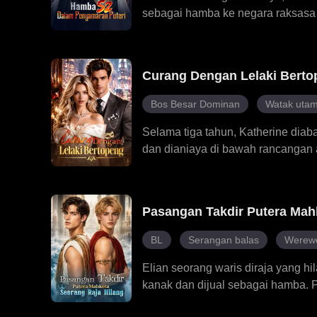
sebagai hamba ke negara raksasa 
amat luar biasa, satu-satunya ya
kawalan. Diam-diam, mereka mula 
bangsawan yang bercita-cita tingg
Curang Dengan Lelaki Berto
suka kakaknya. Emeriel berjuang u
mengancam nyawa. Tiada siapa me
Bos Besar Dominan
Watak utam
raja binatang itu...
Selama tiga tahun, Katherine diaba
dan dianiaya di bawah rancangan a
perceraian. Namun, lelaki dalam 
hubungan sulit dengan Julian tanpa
berubah daripada isteri yang dipa
Pasangan Takdir Putera Mah
gila dengan wanita yang tidak pern
pembohongan dan rasa cinta berte
BL
Serangan balas
Werewo
mereka runtuh juga. Tiada lagi ra
Elian seorang waris diraja yang 
kanak dan dijual sebagai hamba. P
dalam dirinya terbangkit, dia mend