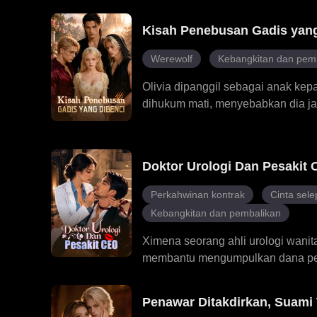
terbuka kerana statusnya rendah.
membawa Elian ke pulau ujian dir
Kisah Penebusan Gadis yang
Valeria, menemui petunjuk tentan
kuasa yang dilakukan oleh Arthur
Werewolf
Kebangkitan dan pem
dengan sihir sumpahan, Elian me
tersebut dan kini kembali berjuang
Olivia dipanggil sebagai anak kep
dihukum mati, menyebabkan dia j
terutamanya oleh tiga kembar, Luc
kekuatannya terbangkit, takdir m
menolaknya dan menghina dirinya, 
Doktor Urologi Dan Pesakit
dirinya. Apabila ancaman sebena
memberi penyelamatan.
Perkahwinan kontrak
Cinta sele
Kebangkitan dan pembalikan
Ximena seorang ahli urologi wani
membantu mengumpulkan dana peny
kontrak, terlibat dalam pertarung
Ximena mendapati bahawa masalah
Penawar Ditakdirkan, Suami
bertekad untuk merawatnya. Wala