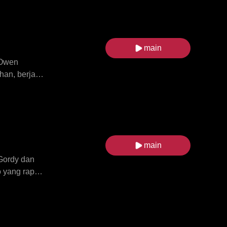
am
nar-benar
main
 Owen
an, berjanji
n. Selama
dan
enaran
untuk pergi,
un, Livia
main
an dibuat
Gordy dan
 yang rapat.
 dan
n kelab itu
lan mereka