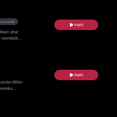
g sama dan
at Pendeta
da perebutan
nthony
romantik
main
ahan
iberi ubat
ne memfailkan
 memulakan
erine
adi tergila-
at Eloise,
i antara
main
ander Miller
 mereka
Aria,
am
nar-benar