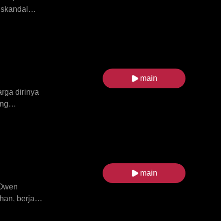
 skandal
jam di
g berbahaya.
agai kekasih
main
rga dirinya
ing
Isabella
tu mafia.
cinta yang
main
 Owen
an, berjanji
n. Selama