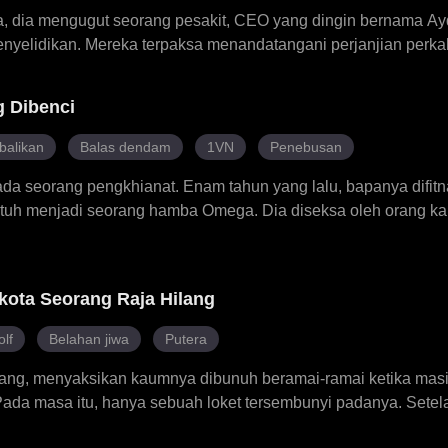
ta, dia mengugut seorang pesakit, CEO yang dingin bernama Ay
elidikan. Mereka terpaksa menandatangani perjanjian perk
an penuh dengan akal bulus dan ketawa setelah mula tinggal be
 mati pucuk Ayden sebenarnya berpunca daripada keracunan
 Dibenci
upun pada awalnya Ayden hanya berniat untuk mempergunaka
i pada Ximena. Akhirnya, hubungan palsu mereka berubah menj
balikan
Balas dendam
1VN
Penebusan
an kejutan.
ada seorang pengkhianat. Enam tahun yang lalu, bapanya difit
atuh menjadi seorang hamba Omega. Dia diseksa oleh orang k
as, Alex dan Benjamin. Namun, apabila Olivia mencapai usia 1
enunjukkan bahawa ketiga-tiga mereka pasangan takdirnya. Mer
tetapi Olivia tidak menyerah, kerana dia memiliki kuasa hebat
kota Seorang Raja Hilang
r muncul, Olivia terpaksa membuat pilihan—sama ada membenc
lf
Belahan jiwa
Putera
hilang, menyaksikan kaumnya dibunuh beramai-ramai ketika mas
ada masa itu, hanya sebuah loket tersembunyi padanya. Setela
apati bahawa Kael pasangan jiwanya yang ditakdirkan, tetapi d