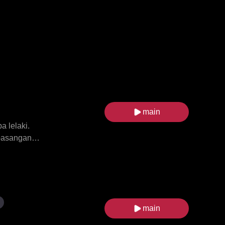
main
 lelaki.
 pasangan
a Serigala
n, Elian
ematahkan
ecahkan
da seorang
main
ntanya.