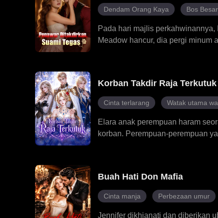
Dendam Orang Kaya
Bos Besa
Pada hari majlis perkahwinannya,
Meadow hancur, dia pergi minum ara
tidak pernah merasakan apa-apa da
Selepas mereka berkahwin, Alari
rawatan kesihatan mental dan men
Korban Takdir Raja Terkutuk
Meadow dan Alaric mula mempunyai 
muncul.
Cinta terlarang
Watak utama wa
Elara anak perempuan haram seoran
korban. Perempuan-perempuan yan
mampu menenangkan raja itu, dan p
terperangkap dalam perebutan kua
Melandra yang dikurung di dalam d
Buah Hati Don Mafia
terus hidup dan melawan, mencipt
Cinta manja
Perbezaan umur
Jennifer dikhianati dan diberikan u