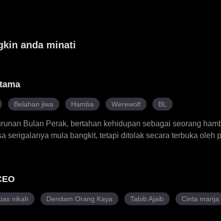
gkin anda minati
rtama
Belahan jiwa
Hamba
Werewolf
BL
turunan Bulan Perak, bertahan kehidupan sebagai seorang hamba
a serigalanya mula bangkit, tetapi ditolak secara terbuka oleh
i arena, kuasa sebenar Elian meledak, menarik perhatian Puter
n ikatan yang lebih mendalam. Melalui ujian dan pengkhianata
embantaian klannya, menghadapi pesaing dan musuh serta m
 CEO
tera perampas takhta. Dengan Anthony di sisinya, Elian mem
membenarkan wanita menjadi Luna. Dari seorang hamba kepa
pas nikah
Dendam Orang Kaya
Tabib Ajaib
Cinta manja
ran negara dan mengukuhkan tempatnya di sisi putera yang dici