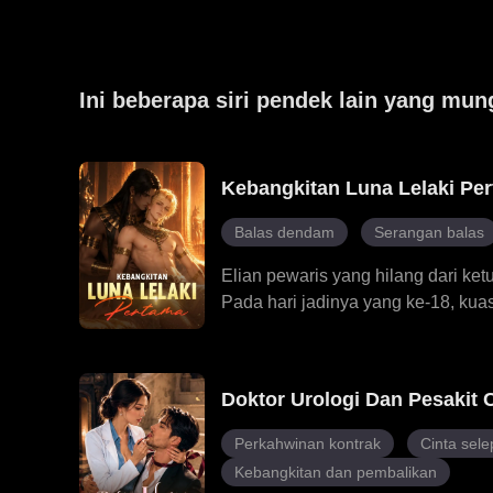
Ini beberapa siri pendek lain yang mun
Kebangkitan Luna Lelaki Pe
Balas dendam
Serangan balas
Elian pewaris yang hilang dari ke
Pada hari jadinya yang ke-18, kuas
jodoh yang ditakdirkannya Kael. D
Jadian Anthony. Anthony merasaka
membongkar kebenaran tentang p
Doktor Urologi Dan Pesakit
sumpahan yang dikenakan oleh pu
undang-undang kuno yang hanya 
Perkahwinan kontrak
Cinta sele
raja, Elian menulis semula peratu
Kebangkitan dan pembalikan