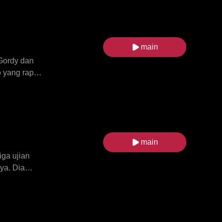
dan
enaran
untuk pergi,
un, Livia
main
an dibuat
Gordy dan
 yang rapat.
 dan
n kelab itu
lan mereka
main
iga ujian
ya. Dia
am beberapa
lalu
cikan asmara
pa saudara