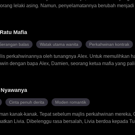
seorang lelaki asing. Namun, penyelamatannya berubah menjadi
yah kepada teman lelakinya, ketua mafia paling berkuasa dan ke
a membunuhnya kini menjadi perasaan terlarangnya yang palin
 kehidupan lamanya yang menyakitkan, atau kehidupan baru seb
Ratu Mafia
Serangan balas
Watak utama wanita
Perkahwinan kontrak
ajlis perkahwinannya oleh tunangnya Alex. Untuk memulihkan ha
win dengan bapa Alex, Damien, seorang ketua mafia yang pal
u, dengan kecerdikannya dan pengaruhnya yang semakin kuat, 
mendapatkan kembali harta ibunya yang dicuri, mematahkan
t dari seorang pengantin yang ditinggalkan menjadi seorang ra
k Nyawanya
inan kontrak yang dingin dengan Damien itu berubah menjadi 
Cinta penuh derita
Moden romantik
aman kanak-kanak. Tepat sebelum majlis perkahwinan mereka,
kan Livia. Dibelenggu rasa bersalah, Livia berdoa kepada Tuh
tuk pewaris kaya Cassian sebagai pertukaran untuk hidup Owe