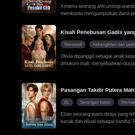
Ximena seorang ahli urologi wani
membantu mengumpulkan dana peny
kontrak, terlibat dalam pertarung
Ximena mendapati bahawa masalah
Kisah Penebusan Gadis yang
bertekad untuk merawatnya. Wala
lama-kelamaan dia mula jatuh hat
Werewolf
Kebangkitan dan pem
sejati, penuh dengan kemanisan d
Olivia dipanggil sebagai anak kep
dihukum mati, menyebabkan dia j
terutamanya oleh tiga kembar, Luc
kekuatannya terbangkit, takdir m
menolaknya dan menghina dirinya, 
Pasangan Takdir Putera Mah
dirinya. Apabila ancaman sebena
memberi penyelamatan.
BL
Serangan balas
Werewo
Elian seorang waris diraja yang 
kanak dan dijual sebagai hamba. P
dalam dirinya terbangkit, dia mend