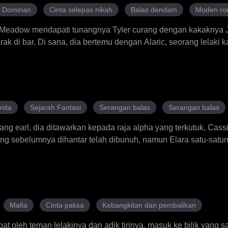
r Dominan
Cinta selepas nikah
Balas dendam
Moden ro
 Meadow mendapati tunangnya Tyler curang dengan kakaknya Ju
k di bar. Di sana, dia bertemu dengan Alaric, seorang lelaki ka
ri sentuhan orang lain, tetapi Meadow berbeza, jadi Alaric me
c membantu Meadow membalas dendam, menghantar Juniper ke 
ghancurkan kehidupan Tyler. Namun, keluarga mereka bertelag
rasa cinta yang tulus antara satu sama lain, lebih banyak ha
nita
Sejarah Fantasi
Serangan balas
Serangan balas
g earl, dia ditawarkan kepada raja alpha yang terkutuk, Cass
g sebelumnya dihantar telah dibunuh, namun Elara satu-satu
erkara ini amat menjengkelkan Malrec, ketua biskop Gereja Su
sa antara istana dan gereja. Seorang pendeta pembidaah pur
irinya mula bangkit. Dalam semua konspirasi ini, Elara berjuan
a sebuah dunia baharu.
Mafia
Cinta paksa
Kebangkitan dan pembalikan
bat oleh teman lelakinya dan adik tirinya, masuk ke bilik yang s