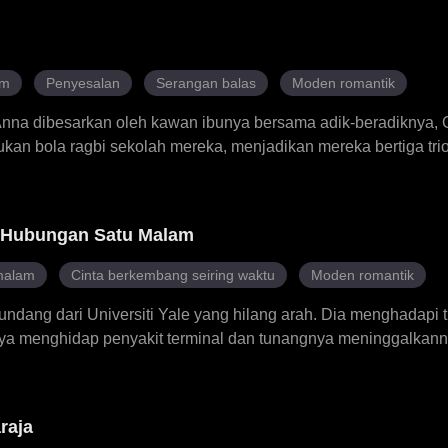
gila dengan cinta palsunya Charlotte, menyaksikan Livia dihina 
an bahkan meminta Livia untuk menderma hatinya. Apabila keb
 orang yang menyelamatkan nyawa Cassian – dan Livia bersiap 
ula dengan usaha gigih untuk menawan kembali hati Livia. Nam
am
Penyesalan
Serangan balas
Moden romantik
Owen mendapatkan semula ingatannya. Apakah pilihan yang ak
nna dibesarkan oleh kawan ibunya bersama adik-beradiknya, 
an bola ragbi sekolah mereka, menjadikan mereka bertiga trio
ti di sekolah, tiba, dia merancang untuk mengambil tempat Anna
beralih menentangnya. Disebabkan kecewa, Anna meninggalka
 Anna bertemu dengan bintang bola ragbi, Ethan, dan menjadi
 Hubungan Satu Malam
 Gordy dan Jonathan menyedari penipuan Kitty, tetapi penyesa
malam
Cinta berkembang seiring waktu
Moden romantik
ndang dari Universiti Yale yang hilang arah. Dia menghadapi t
nya menghidap penyakit terminal dan tunangnya meninggalkann
pelayan bar bernama Harry di sebuah bar. Setelah gagal dal
rjaan di sebuah firma guaman terkemuka secara tidak diduga, 
rry. Jennifer menjadi pembantu Harry sebab gaji tinggi, per
raja
eka. Seterusnya, Jennifer mengetahui bahawa Harry adalah ba