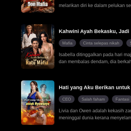
melarikan diri ke dalam pelukan 
apabila dia mendapati lelaki itu a
bandar itu. Lelaki yang sepatutny
Kini, dia harus membuat pilihan:
Kahwini Ayah Bekasku, Jadi 
Don itu.
Mafia
Cinta selepas nikah
Isabella ditinggalkan pada hari m
dan membalas dendam, dia berkah
berkuasa. Selepas perkahwinan it
menghancurkan bekas tunangnya, 
pengkhianatan keluarga dan bangki
Hati yang Aku Berikan untu
Sepanjang perjalanannya, perkahw
nyata, kuat dan tidak tergoyahkan.
CEO
Salah faham
Fantasi
Livia dan Owen adalah kekasih z
meninggal dunia kerana menyelamat
untuk melakukan seratus tugas un