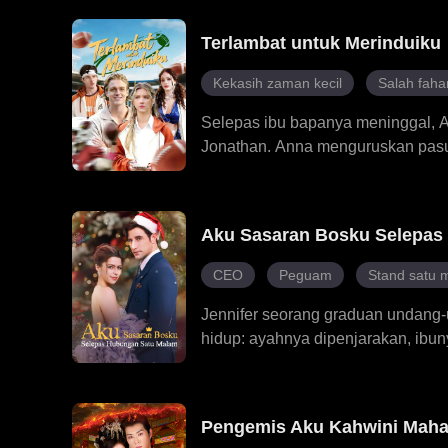
lima tahun, Cassian, yang tergila-
berkorban untuk Charlotte. Cassi
Terlambat untuk Merinduiku
terbongkar – bahawa Livia adalah
Cassian dihantui rasa kesal dan m
Kekasih zaman kecil
Salah fah
kini lebih fokus dalam membantu 
Livia?
Selepas ibu bapanya meninggal, A
Jonathan. Anna menguruskan pasuk
Apabila Kitty, gadis paling dimina
menyebabkan Gordy dan Jonathan 
dan berpindah sekolah. Kemudian,
Aku Sasaran Bosku Selepas
pengurusnya. Selepas Anna pergi,
tidak berguna lagi.
CEO
Peguam
Stand satu 
Jennifer seorang graduan undang-u
hidup: ayahnya dipenjarakan, ibu
menghabiskan satu malam dengan 
temu duga, Jennifer mendapat peke
mendapati bahawa bosnya adalah Ha
Pengemis Aku Kahwini Maha
terlarang mula muncul antara mer