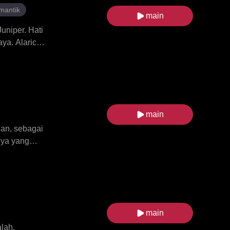
mantik
main
niper. Hati
ya. Alaric
lamarnya.
hospital
ah. Apabila
langan
main
ian, sebagai
nya yang
ci. Elara
ba bernama
g untuk
main
alah,