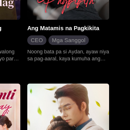
g
Ang Matamis na Pagkikita
CEO
Mga Sanggol
Mga Kasintahan noong Bata
-walong
Noong bata pa si Aydan, ayaw niya
yo para
sa pag-aaral, kaya kumuha ang
Biglang Pagbabago
 siya ng
kanyang ina ng isang tagapag-
Magkaaway na
ilya
magkasintahan
a at
alaga na si Grace para sa kanya.
a
Tamis
a sa
Nakita ni Aydan ang maraming
 na si
kahanga-hangang katangian ni
Makabagong Romansa
anyang
Grace at nagsimulang maging
 Ethan.
disiplinado at masipag mag-aral, at
hanan,
lihim na nanumpang pakakasalan
s upang
niya si Grace paglaki. Matapos
ay at
makamit ang malaking tagumpay
g mga
sa kanyang negosyo at maging