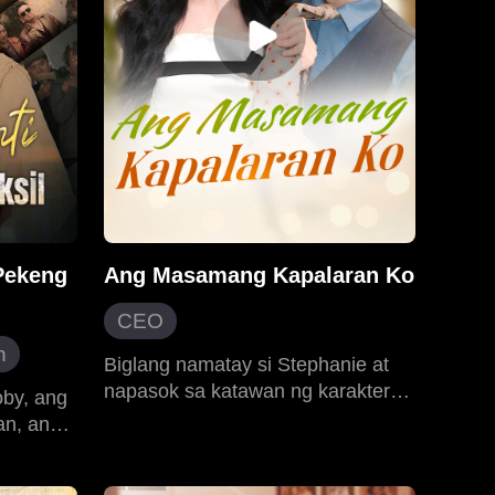
nahawakan. Ngayon, wala na ang
gkutan,
kanyang mga peklat, lumabas ang
 nang
kanyang kagandahan, at siya'y
a
napilitang pumasok sa isang
ng
kontratang kasal sa
iya ang
pinakamakapangyarihan at
pinakamalamig na Alpha, si Jaris.
Ngunit si Lyric ay may dalang
bawal na kapangyarihan, isang
lihim na organisasyon na nais
siyang patayin. Dapat niyang
 Pekeng
Ang Masamang Kapalaran Ko
pagalingin ang kanyang
naghihingalong anak, harapin ang
CEO
mga pakana ng kanyang pekeng
n
Paglalakbay sa Panahon
Biglang namatay si Stephanie at
ina, at gawin ang Alpha na lalaking
nan
napasok sa katawan ng karakter
Unti-unting Pagmamahalan
oby, ang
iyon na hindi kailanman nagmahal
na may parehong pangalan sa
an, ang
ng kahit sino na maging tapat sa
Makabagong Romansa
nobela na kanyang binabasa. Sa
dulot ng
kanya. Hindi siya pumirma ng
ilya
Pagsalag
isang hindi inaasahang
at ng
kontrata para sa kanya, ngunit