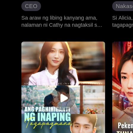
CEO
Nakas
Nakasentro sa Babae
Tagap
Sa araw ng libing kanyang ama,
Si Alici
nalaman ni Cathy na nagtaksil sa
tagapag
Paglagong Personal
Paghih
kanya ang kanyang asawa at
kanyang 
Pag-ibig na Ate at Bunso
Makab
pumatay sa kanyang ama. Ginamit
nagpakas
Pagliligtas
Paghihiganti
niya ang lahat ng kanyang talino at
bisperas
nakipagtulungan kay Vincent,
dinukot s
Makabagong Romansa
isang napakahusay na bodyguard,
ay nabal
upang labanan ang kanyang
ospital,
makapangyarihan at mayamang
kanyang
asawa at maghiganti.
lahat up
ang kan
Roxie sa
Binayara
para sir
operasyo
na may 
kapansa