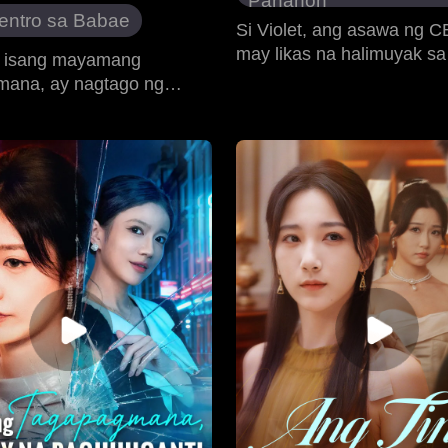
Panahon
entro sa Babae
Muling Pagsilang
Si Violet, ang asawa ng C
Pag-ibig Pagkatapos n
agmana
Pagsalag
may likas na halimuyak sa
a, isang mayamang
Kasal
kanyang katawan. Pinatay
mana, ay nagtago ng
iganti
Unti-unting Pagmamah
kanyang pinsan dahil sa in
pagkakakilanlan at
agong Romansa
Romansa
muling isinilang silang da
al kay Jeffrey. Sa
araw ng kanilang kasal. A
 ng isang kumpetisyon,
pinsan ay humiling na magp
iya at parehong binti niya
ng mga asawa. Pumayag si
i. Matapos dalhin sa
at nagpakasal kay Luke, n
 natuklasan niyang ang
itinakdang maagang pum
 asawa ang nagplano ng
Hindi nila inaasahang unti
ang matiyak na mananalo
gumaling ang kalusugan n
yang minamahal na si
nagdala sa kanila ng ma
 kumpetisyon ng ballet.
buhay at matagumpay na k
n niya ang isang doktor
Ang dating nobyo ni Violet
ain ang kanyang
nawalan ng likas na amoy n
n, na nag-iwan kay Alicia
ay walang narating at
permanenteng
nabangkarote ang pamilya
nan. Wasak ang puso,