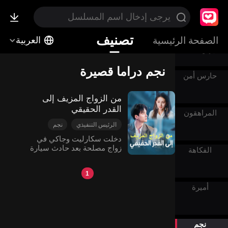
عاطفة
تصنيف
الطبيب
الصفحة الرئيسية
العربية
الإلهي
نجم دراما قصيرة
حارس أمن
‫من الزواج المزيف إلى
القدر الحقيقي‬
المراهقون
الرئيس التنفيذي
نجم
الحب السري
‫دخلت سكارليت وجاكي في
زواج مصلحة بعد حادث سيارة
علاقة الحب المُتعِب
الفكاهة
إيثان. لاحقًا، انضموا إلى نفس
الرومانسية الحديثة
طاقم الفيلم، حيث تغلبوا على
1
جميع العقبات من خلال سلسلة
من سوء الفهم، وأعمال
أميرة
الحماية الثابتة، وكشف أسرار
الماضي. اعترفوا بمشاعرهم،
وتزوجوا حقًا، ووجدوا نهايتهم
السعيدة.‬
نجم