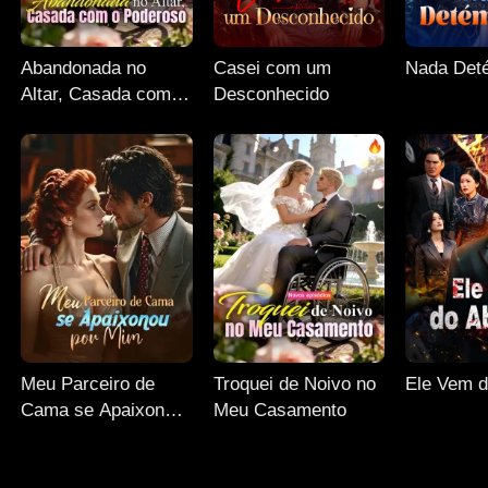
Abandonada no
Casei com um
Nada Det
Altar, Casada com o
Desconhecido
Poderoso
Meu Parceiro de
Troquei de Noivo no
Ele Vem 
Cama se Apaixonou
Meu Casamento
por Mim