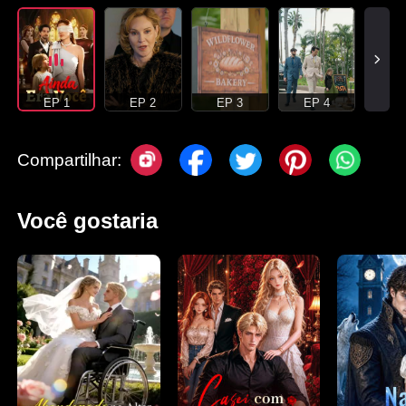
EP 1
EP 2
EP 3
EP 4
Compartilhar:
Você gostaria