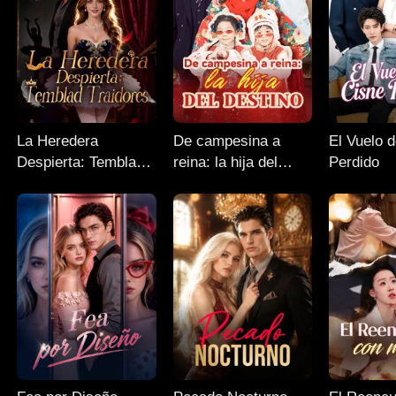
La Heredera
De campesina a
El Vuelo 
Despierta: Temblad
reina: la hija del
Perdido
Traidores
destino