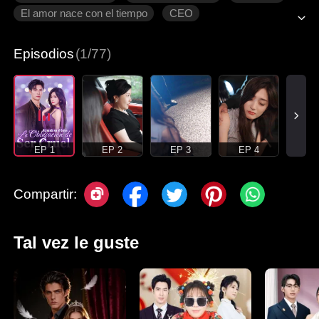
El amor nace con el tiempo
CEO
Episodios
(1/77)
EP 1
EP 2
EP 3
EP 4
Compartir:
Tal vez le guste