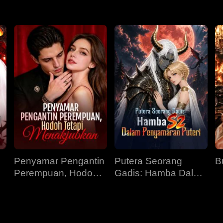
Penyamar Pengantin
Putera Seorang
B
Perempuan, Hodoh
Gadis: Hamba Dalam
Tetapi Menakjubkan
Penyamaran Puteri