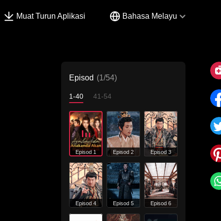
Muat Turun Aplikasi
Bahasa Melayu
Episod
(1/54)
1-40
41-54
Episod 1
Episod 2
Episod 3
Episod 4
Episod 5
Episod 6