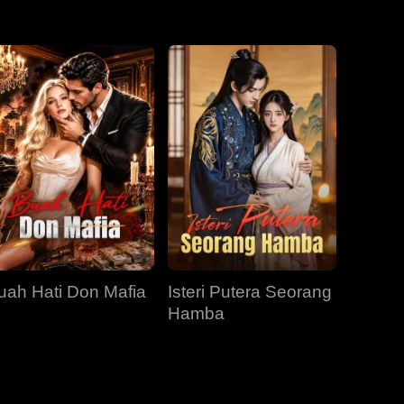
Episod 31
Episod 32
Episod 33
Episod 34
Episod 35
Episod 36
Episod 37
Episod 38
Episod 39
Episod 40
uah Hati Don Mafia
Isteri Putera Seorang
Hamba