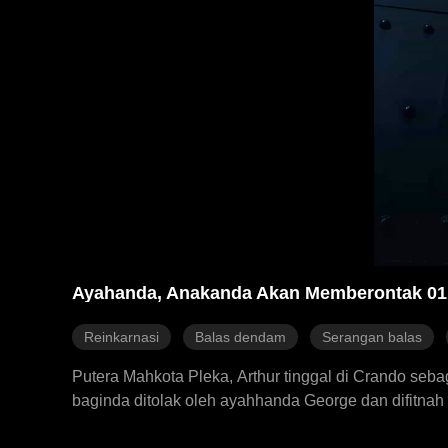
Ayahanda, Anakanda Akan Memberontak 01
Reinkarnasi
Balas dendam
Serangan balas
Putera Mahkota Pleka, Arthur tinggal di Crando seba
baginda ditolak oleh ayahhanda George dan difitnah 
kehidupan semula, Arthur melepaskan gelarannya se