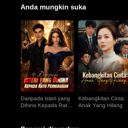
namun Richard tetap mengejar baginda. Arthur ber
Anda mungkin suka
senjata api ciptaan baginda sendiri untuk menakluk
Richard terhadap bonda baginda, mengecam Geor
negara-negara itu untuk menuntut kekuasaan ke ata
Daripada Isteri yang
Kebangkitan Cinta:
Dihina Kepada Ratu
Anak Yang Hilang
Perniagaan