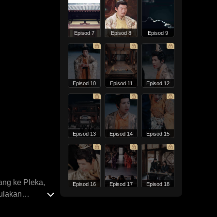
Episod 7
Episod 8
Episod 9
Episod 10
Episod 11
Episod 12
Episod 13
Episod 14
Episod 15
ang ke Pleka,
Episod 16
Episod 17
Episod 18
mulakan
na dari Crando,