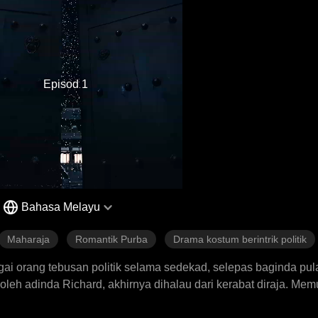
Episod 1
Bahasa Melayu
Maharaja
Romantik Purba
Drama kostum berintrik politik
gai orang tebusan politik selama sedekad, selepas baginda pul
oleh adinda Richard, akhirnya dihalau dari kerabat diraja. Me
bagai putera mahkota dan melarikan diri kepada Maharani Dia