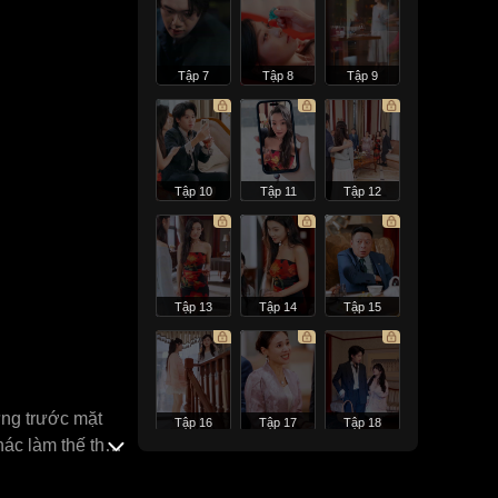
Tập 7
Tập 8
Tập 9
Tập 10
Tập 11
Tập 12
Tập 13
Tập 14
Tập 15
ưng trước mặt
Tập 16
Tập 17
Tập 18
hác làm thế thân
 nhào vào lòng