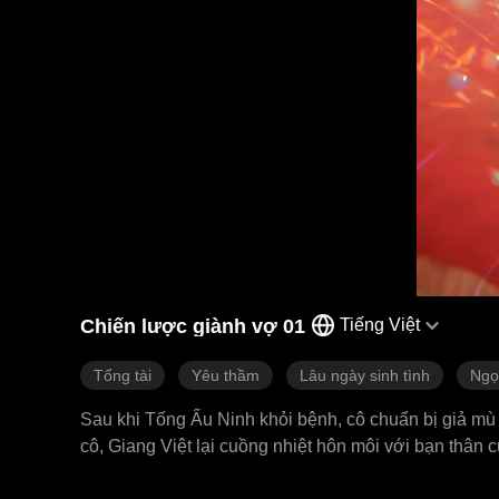
Chiến lược giành vợ 01
Tiếng Việt
Tổng tài
Yêu thầm
Lâu ngày sinh tình
Ngọ
Sau khi Tống Ấu Ninh khỏi bệnh, cô chuẩn bị giả mù
cô, Giang Việt lại cuồng nhiệt hôn môi với bạn thân
để cô bình tĩnh, còn hắn thì đi ăn chơi. Tống Ấu Ni