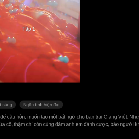
Tập 1
t sủng
Ngôn tình hiện đại
 để cầu hôn, muốn tạo một bất ngờ cho bạn trai Giang Việt. Nh
 của cô, thậm chí còn cùng đám anh em đánh cược, bảo người k
nh đau đớn phẫn uất: Thay tôi "chọn chồng" đúng không? Cô liền