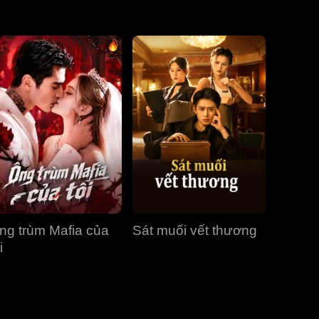
Tập 31
Tập 32
Tập 33
Tập 34
Tập 35
Tập 36
Tập 37
Tập 38
Tập 39
Tập 40
ng trùm Mafia của
Sát muối vết thương
i