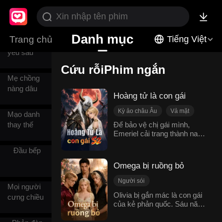
Hôn nhân
hợp đồng
Danh mục
Trang chủ
Tiếng Việt
Cưới trước
yêu sau
Cứu rỗiPhim ngắn
Mẹ chồng
nàng dâu
Hoàng tử là con gái
Kỳ ảo châu Âu
Vả mặt
Mạo danh
Nữ giả nam
Nô lệ
thay thế
Để bảo vệ chị gái mình,
Emeriel cải trang thành nam
Cứu rỗi
hầu khi cả hai chị em bị bán
Đầu bếp
làm nô lệ cho vương quốc
thú nhân Urai. Nhưng
Omega bị ruồng bỏ
Emeriel không phải một con
người bình thường. Cô là
Người sói
Mọi người
một Syren cực kỳ hiếm có,
Lật ngược tình thế
Olivia bị gắn mác là con gái
người duy nhất có thể xoa
cưng chiều
của kẻ phản quốc. Sáu năm
Báo thù
dịu Daemonikai, vị thú
trước, cha cô bị vu oan rồi
vương đang rơi vào trạng
Một yêu nhiều người
xử tử, còn cô bị đày thành