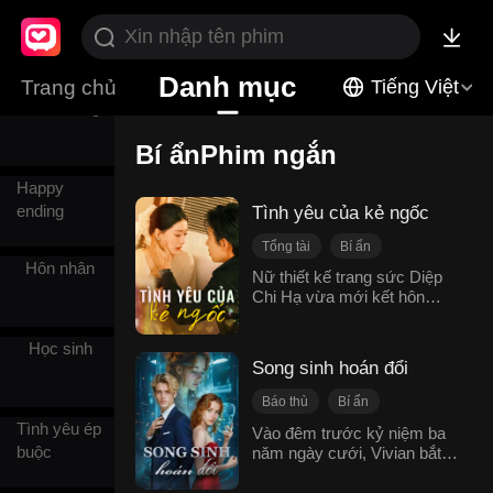
Thanh mai
trúc mã
Danh mục
Trang chủ
Tiếng Việt
Bed ending
Bí ẩnPhim ngắn
Happy
ending
Tình yêu của kẻ ngốc
Tổng tài
Bí ẩn
Hôn nhân
Tình tay ba
Nữ thiết kế trang sức Diệp
Chi Hạ vừa mới kết hôn
chưa bao lâu, chồng là Cố
Hạo Nam bất ngờ gặp tai
Học sinh
nạn trở thành người thực
Song sinh hoán đổi
vật. Sau đó, em trai Cố Hạo
Huân tỉnh lại, nhưng cử chỉ,
Báo thù
Bí ẩn
ký ức, năng lực thương
Tình yêu ép
Ngược luyến
Nữ cường
Vào đêm trước kỷ niệm ba
trường lại giống hệt như anh
buộc
năm ngày cưới, Vivian bắt
Truy thê
trai, thậm chí đến cả những
gặp chồng mình đang ngoại
chi tiết thầm kín trong đời
tình với nhân tình ngay trong