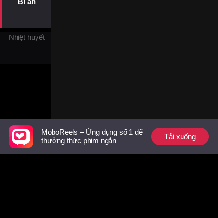
Bí ẩn
làm cái bóng vĩnh viễn, cho
dù trong trái tim Diệp Chi Hạ,
người cô yêu vẫn mãi mãi
chỉ là Cố Hạo Nam.
Nhiệt huyết
MoboReels – Ứng dụng số 1 để
Tải xuống
thưởng thức phim ngắn