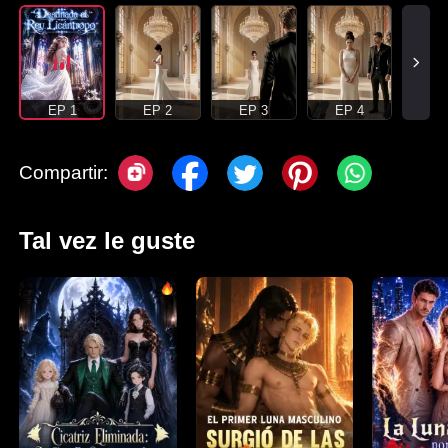
EP 1
EP 2
EP 3
EP 4
Compartir:
Tal vez le guste