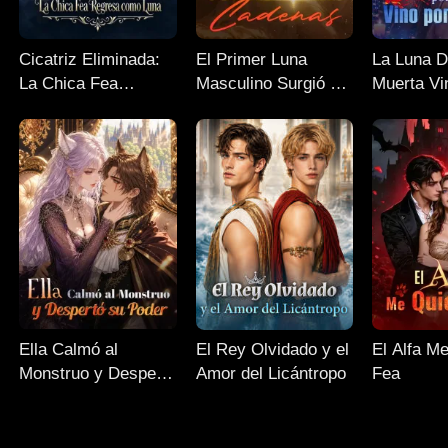
Cicatriz Eliminada:
El Primer Luna
La Luna D
La Chica Fea
Masculino Surgió de
Muerta Vi
Regresa Como Luna
las Cadenas
Sangre
Ella Calmó al
El Rey Olvidado y el
El Alfa M
Monstruo y Despertó
Amor del Licántropo
Fea
su Poder