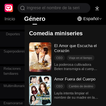
secreto
Suegra
Género
Inicio
Español
Comedia miniseries
Deportes
El Amor que Escucha el
Corazón
Superpoderes
CEO
Viaje en el tiempo
Fantasía
Comedia
La poderosa cultivadora
Relaciones
Belen transmigra al cuerpo
Consentida del grupo
de una villana a punto de ser
familiares
Romance moderno
divorciada. Su nueva familia
Amor Fuera del Cuerpo
tiene un secreto: pueden
Multimillonario
escuchar sus
CEO
Cambio de destino
pensamientos. Sin saberlo,
El amor nace con el tiempo
Layla intenta limpiar el
mientras se burla
nombre de su madre en la
Comedia
mentalmente del trágico
empresa de Josiah. Cuando
Romance moderno
destino que les espera,
Enamorarse
él cae en coma, su alma se