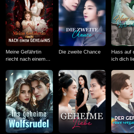
Meine Gefährtin
Die zweite Chance
Hass auf d
riecht nach einem
ich dich l
Geheimnis