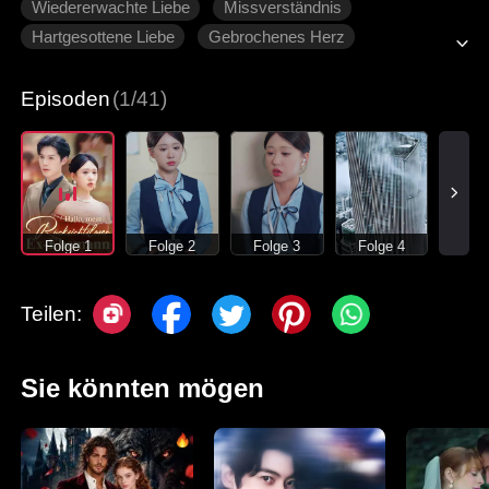
Wiedererwachte Liebe
Missverständnis
Hartgesottene Liebe
Gebrochenes Herz
Moderne Liebesgeschichten
Episoden
(1/41)
Folge 1
Folge 2
Folge 3
Folge 4
Teilen:
Sie könnten mögen