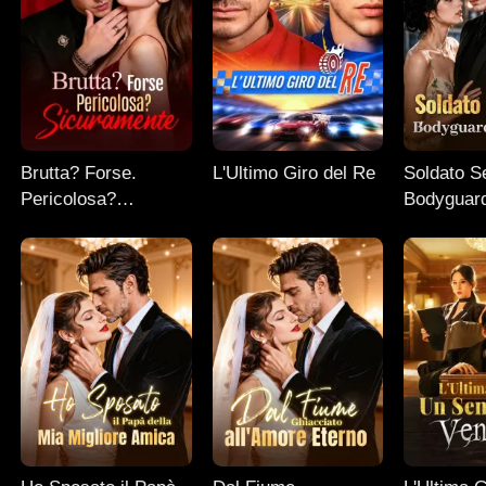
Brutta? Forse.
L'Ultimo Giro del Re
Soldato S
Pericolosa?
Bodyguard
Sicuramente