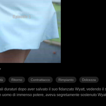
Episodio 1
tà
Ritorno
Contrattacco
Rimpianto
Dolcezza
erali duraturi dopo aver salvato il suo fidanzato Wyatt, vedendo il
 un uomo di immenso potere, aveva segretamente sostenuto Wyat
o cambiato di Thea. Riavvivò una relazione con il suo primo amo