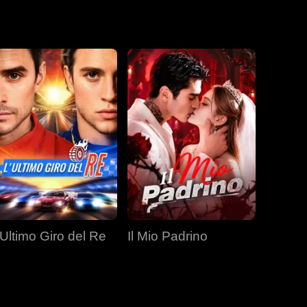
ituì il suo
 vendetta. Per
agrante creata
ta, pronta a
'Ultimo Giro del Re
Il Mio Padrino