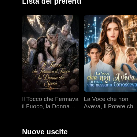
Lista dei preferiti
Il Tocco che Fermava
La Voce che non
il Fuoco, la Donna
Aveva, Il Potere che
che Sparì
nessuno Conoscev
Nuove uscite