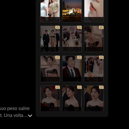
 suo peso salire
t. Una volta
re, che era