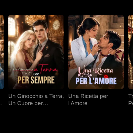
Un Ginocchio a Terra,
Una Ricetta per
T
Un Cuore per
l'Amore
P
a
Sempre
Mi