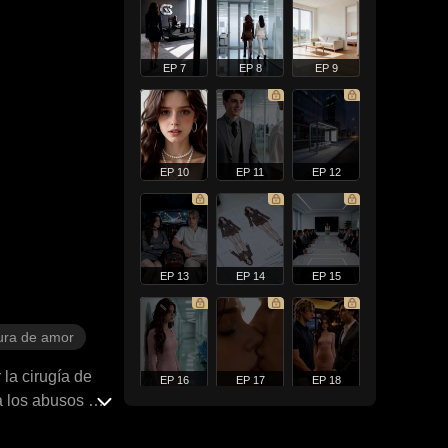
EP 7
EP 8
EP 9
EP 10
EP 11
EP 12
EP 13
EP 14
EP 15
ura de amor
 la cirugía de
EP 16
EP 17
EP 18
a los abusos de
, el misterioso