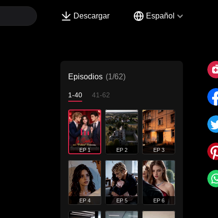
Descargar
Español
Episodios
(1/62)
1-40
41-62
EP 1
EP 2
EP 3
EP 4
EP 5
EP 6