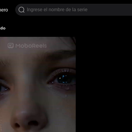
nero
ndo