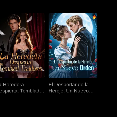
EP 31
EP 32
EP 33
EP 34
EP 35
EP 36
EP 37
EP 38
EP 39
EP 40
a Heredera
El Despertar de la
espierta: Temblad
Hereje: Un Nuevo
raidores
Orden