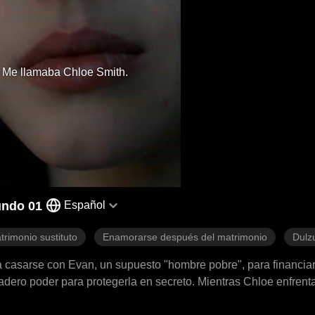
Me llamaba Chloe Smith.
undo 01
Español
trimonio sustituto
Enamorarse después del matrimonio
Dulz
a a casarse con Evan, un supuesto "hombre pobre", para financiar
dero poder para protegerla en secreto. Mientras Chloe enfrent
re interviene. Pronto, ella descubre la verdad: Evan es Lawrence