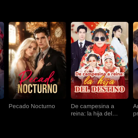
 sustituta, pero la amó de todos modos. Al final, los villanos pa
toria de amor.
Pecado Nocturno
De campesina a
A
reina: la hija del
p
destino