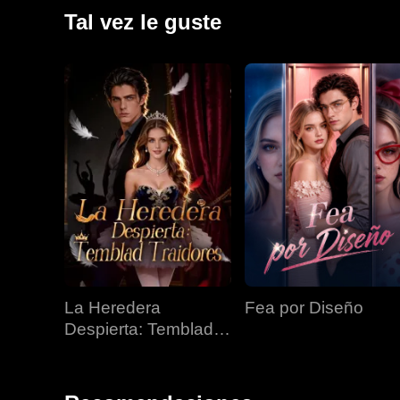
presidente de Sterling. Él sabía que ella era una novia
Tal vez le guste
matrimonio por contrato se convierte en su mayor his
La Heredera
Fea por Diseño
Despierta: Temblad
Traidores