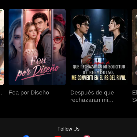
,
Fea por Diseño
Después de que
E
rechazaran mi
S
solicitud de
reembolso, me
convertí en el as del
rival
Follow Us