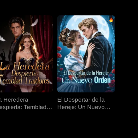
EP 31
EP 32
EP 33
EP 34
EP 35
EP 36
EP 37
EP 38
EP 39
EP 40
a Heredera
El Despertar de la
espierta: Temblad
Hereje: Un Nuevo
raidores
Orden