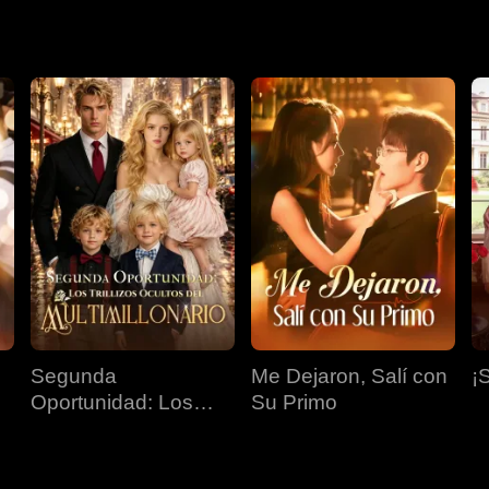
Segunda
Me Dejaron, Salí con
¡
Oportunidad: Los
Su Primo
Trillizos Ocultos del
Multimillonario