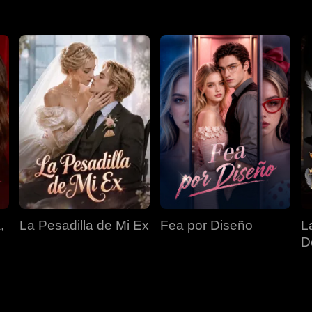
,
La Pesadilla de Mi Ex
Fea por Diseño
L
D
T