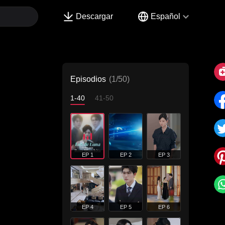
Descargar
Español
Episodios
(1/50)
1-40
41-50
EP 1
EP 2
EP 3
EP 4
EP 5
EP 6