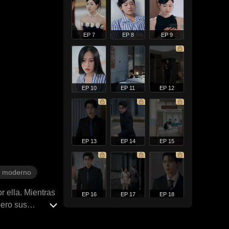
EP 7
EP 8
EP 9
EP 10
EP 11
EP 12
EP 13
EP 14
EP 15
 moderno
r ella. Mientras
EP 16
EP 17
EP 18
pero sus