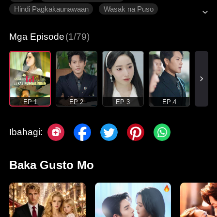
Hindi Pagkakaunawaan
Wasak na Puso
Makabagong Romansa
Mga Episode
(1/79)
EP 1
EP 2
EP 3
EP 4
Ibahagi:
Baka Gusto Mo