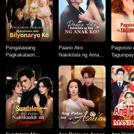
Pangalawang
Paano Ako
Pagsisisi
Pagkakataon
Nakikilala ng Ama
Tagumpay
Kasama ang
ng Anak Ko?
Bilyonaryo Ko