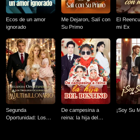
Ecos de un amor
Me Dejaron, Salí con
El Reencu
ignorado
Su Primo
mi Ex
Segunda
De campesina a
¡Soy Su 
Oportunidad: Los
reina: la hija del
Trillizos Ocultos del
destino
Multimillonario