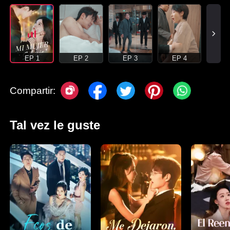
EP 1
EP 2
EP 3
EP 4
Compartir:
Tal vez le guste