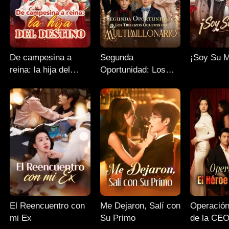
De campesina a
Segunda
¡Soy Su 
reina: la hija del
Oportunidad: Los
destino
Trillizos Ocultos del
Multimillonario
El Reencuentro con
Me Dejaron, Salí con
Operación
mi Ex
Su Primo
de la CE