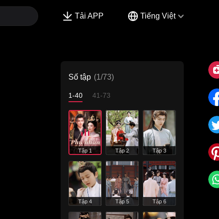
Tải APP
Tiếng Việt
Số tập
(1/73)
1-40
41-73
Tập 1
Tập 2
Tập 3
Tập 4
Tập 5
Tập 6