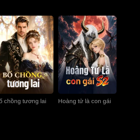
Tập 31
Tập 32
Tập 33
Tập 34
Tập 35
Tập 36
Tập 37
Tập 38
Tập 39
Tập 40
ố chồng tương lai
Hoàng tử là con gái