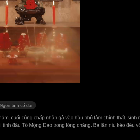
Ngôn tình cổ đại
, cuối cùng chấp nhận gả vào hầu phủ làm chính thất, sinh ra
 tình đầu Tô Mộng Dao trong lòng chàng. Ba lần níu kéo đều v
g nâng lên làm chủ mẫu, nhưng lại không biết quản gia, hậu vi