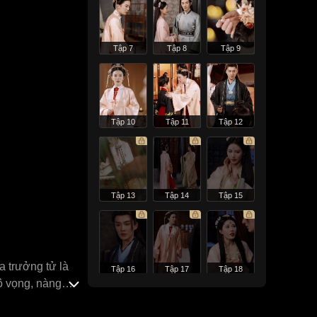
Tập 7
Tập 8
Tập 9
Tập 10
Tập 11
Tập 12
Tập 13
Tập 14
Tập 15
 trưởng tử là
Tập 16
Tập 17
Tập 18
ô vọng, nàng
ện hỗn loạn, sự