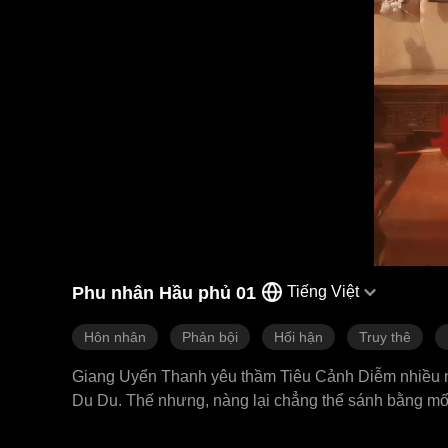
Phu nhân Hầu phủ 01
Tiếng Việt
Hôn nhân
Phản bội
Hối hận
Truy thê
Giang Uyển Thanh yêu thầm Tiêu Cảnh Diễm nhiều năm
Du Du. Thế nhưng, nàng lại chẳng thể sánh bằng mối
ôm con rời đi đầy dứt khoát. Tô Mộng Dao được chàn