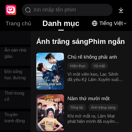
Công phu
Danh mục
Trang chủ
Tiếng Việt
Cưới thay
Ánh trăng sángPhim ngắn
Ân oán nhà
giàu
Chú rể không phải anh
Hiện thực
Vả mặt
Đời sống
Hối hận
Vì một viên kẹo, Lạc Sênh
học đường
đã yêu Kỷ Lâm Xuyên suốt
Ngôn tình hiện đại
năm năm, cam tâm làm
Ánh trăng sáng
người tình trong bóng tối của
Thời trung
Quá trình thay đổi của nhân vật
anh. Nhưng Kỷ Lâm Xuyên
Năm thứ mười một
cổ
lại chỉ một lòng hướng về
Phương Vũ Nhu. Sau khi vô
Tổng tài
Ánh trăng sáng
tình bắt gặp cảnh anh cầu
Truyện
Trùng sinh
Xuyên việt
Khi mở mắt ra, Lâm Mạt
hôn, Lạc Sênh hoàn toàn
tranh động
phát hiện mình đã xuyên
Mọi người cưng chiều
chết tâm, quyết định rời xa
không đến năm thứ mười
Kỷ Lâm Xuyên để lấy chồng
Ngọt sủng
một sau khi qua đời.Lúc lâm