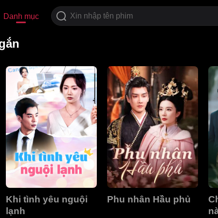
Danh mục
gắn
Khi tình yêu nguội
Phu nhân Hầu phủ
Ch
lạnh
n