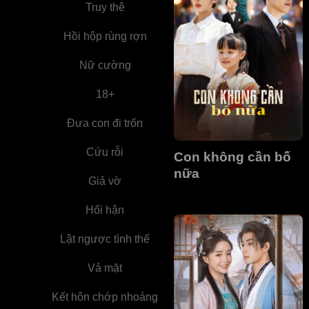
Truy thê
Hồi hộp rùng rợn
Nữ cường
18+
Đưa con đi trốn
Cứu rỗi
Con không cần bố
nữa
Giả vờ
Hối hận
Lật ngược tình thế
Vả mặt
Kết hôn chớp nhoáng