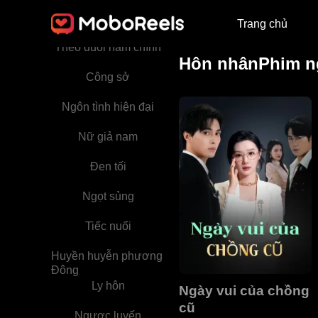
Hoàng thất
Trang chủ
Theo đuổi nam chính
Hôn nhânPhim n
Công sở
Ngôn tình hiện đại
Nữ giả nam
Đen tối
Ngọt sủng
Tiếc nuối
Huyền huyễn phương
Đông
Ly hôn
Ngày vui của chồng
cũ
Ngược luyến