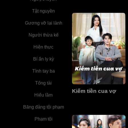
Tật nguyền
Gương vỡ lại lành
Người thừa kế
Hiện thực
Bí ẩn ly kỳ
Tình tay ba
Tổng tài
Kiếm tiền cua vợ
Hiểu lầm
Băng đảng tội phạm
Phạm tội