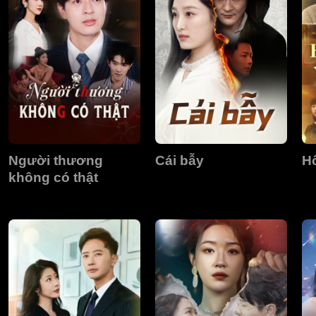
Người thương
Cái bẫy
Hô
không có thật