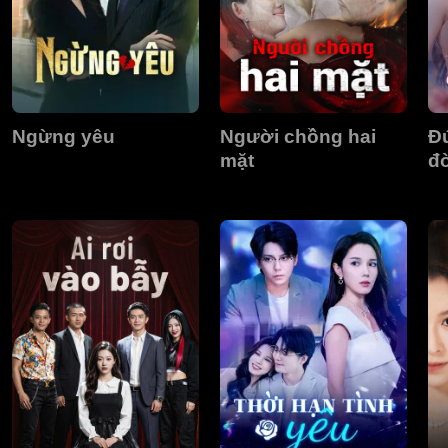
Ngừng yêu
Người chồng hai
Đ
mặt
đ