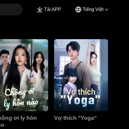
Tải APP
Tiếng Việt
ồng ơi ly hôn
Vợ thích "Yoga"
ào