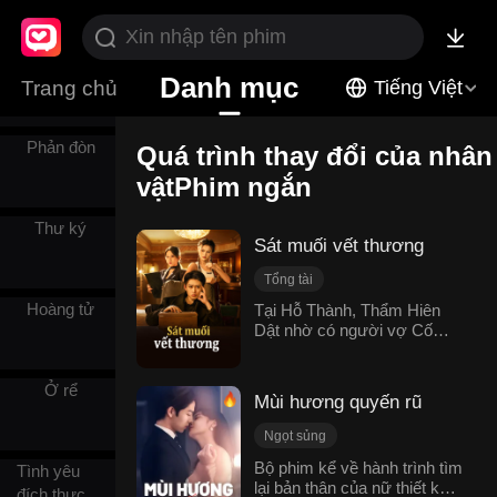
Mọi người
Danh mục
Trang chủ
Tiếng Việt
cưng chiều
Phản đòn
Quá trình thay đổi của nhân
vậtPhim ngắn
Thư ký
Sát muối vết thương
Tổng tài
Lật ngược tình thế
Hoàng tử
Tại Hỗ Thành, Thẩm Hiên
Dật nhờ có người vợ Cố
Quá trình thay đổi của nhân vật
Nguyệt Trân, thanh mai trúc
Mạo danh thay thế
mã Bùi Tương Tương và
Báo thù
Đời sống đô thị
Ở rể
em gái Thẩm Lạc Ngôn luôn
Mùi hương quyến rũ
che chở nên không ai dám
động tới. Thế nhưng, vào
Ngọt sủng
đúng ngày sinh nhật lần thứ
Quá trình thay đổi của nhân vật
Bộ phim kể về hành trình tìm
hai mươi chín của anh, em
Tình yêu
lại bản thân của nữ thiết kế
Cứu rỗi
Phản bội
gái Thẩm Lạc Ngôn lại bị
đích thực