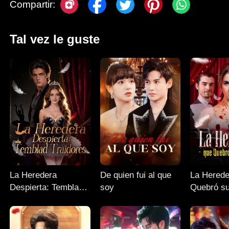
Compartir:
Tal vez le guste
La Heredera
De quien fui al que
La Herede
Despierta: Temblad
soy
Quebró su
Traidores