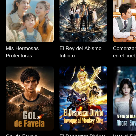
Mis Hermosas
El Rey del Abismo
Comenzar
Protectoras
Infinito
en el pueb