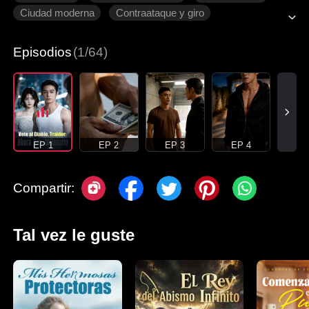
Ciudad moderna
Contraataque y giro
Episodios
(1/64)
EP 1
EP 2
EP 3
EP 4
Compartir:
Tal vez le guste