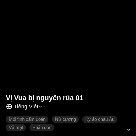
Vị Vua bị nguyền rủa 01
Tiếng Việt
Mối tình cấm đoán
Nữ cường
Kỳ ảo châu Âu
Vả mặt
Phản đòn