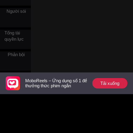
mèo, ta cũng nhất định phải
cưới nàng." Nghìn năm chờ
đợi, một đời bên nhau. Nàng
Người sói
cuối cùng đã không cần phải
trốn tránh nữa, nhưng để
bảo vệ sư tôn, nàng lại rơi
vào tình cảnh tính mạng
Tổng tài
ngàn cân treo sợi tóc.
quyền lực
Phản bội
Bác sĩ
MoboReels – Ứng dụng số 1 để
Tải xuống
thưởng thức phim ngắn
Chiến sĩ
Hoàng thất