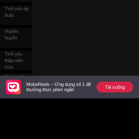
nhau hay không?
Tình yêu ép
buộc
Huyền
huyễn
Tình yêu
thập niên
xưa
Kỳ ảo châu
Âu
MoboReels – Ứng dụng số 1 để
Tải xuống
thưởng thức phim ngắn
Công tử
đào hoa
Con gái lớn