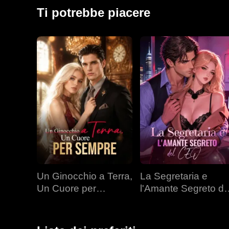
in pubblico. In una gara mortale in montagna, Stacey 
Ti potrebbe piacere
per cinque anni. I suoi tre potenti fratelli tornano a 
prende. E vince.
Un Ginocchio a Terra,
La Segretaria e
Un Cuore per
l'Amante Segreto de
Sempre
CEO