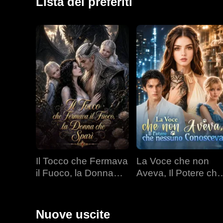
Lista dei preferiti
Il Tocco che Fermava
La Voce che non
il Fuoco, la Donna
Aveva, Il Potere che
che Sparì
nessuno Conoscev
Nuove uscite