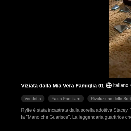
Viziata dalla Mia Vera Famiglia 01
Italiano
Vendetta
Faida Familiare
Rivoluzione delle Sort
Rylie è stata incastrata dalla sorella adottiva Stacey
la "Mano che Guarisce". La leggendaria guaritrice che
famiglia Owen. Perché? Perché lei è la loro nipote pe