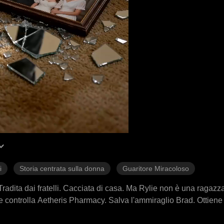
i
Storia centrata sulla donna
Guaritore Miracoloso
. Tradita dai fratelli. Cacciata di casa. Ma Rylie non è una ragaz
 controlla Aetheris Pharmacy. Salva l'ammiraglio Brad. Ottiene 
rduta da anni. A scuola distrugge il suo ex fidanzato Fred. Lo f