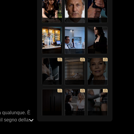
za qualunque. È
il segno della
a inginocchiare