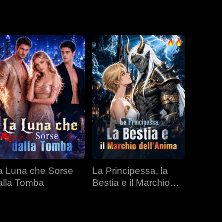
tacey? Bandita
giustizia. Lei la
a Luna che Sorse
La Principessa, la
alla Tomba
Bestia e il Marchio
dell'Anima