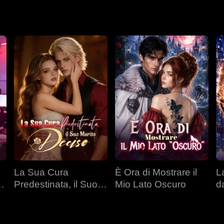
cerca di farla cadere da una scogliera. Rylie vince lo stesso. S
chiederle perdono. Ma Rylie non perdona. Non più. Lei non chiede 
La Sua Cura
È Ora di Mostrare il
L
l
Predestinata, il Suo
Mio Lato Oscuro
d
Marito Deciso