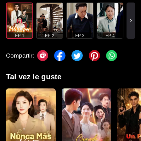
EP 1
EP 2
EP 3
EP 4
Compartir:
Tal vez le guste