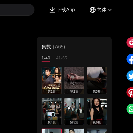
下载App
简体
集数
(7/65)
1-40
41-65
第1集
第2集
第3集
第4集
第5集
第6集