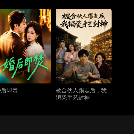
婚后即焚
被合伙人踢走后，我
锔瓷手艺封神