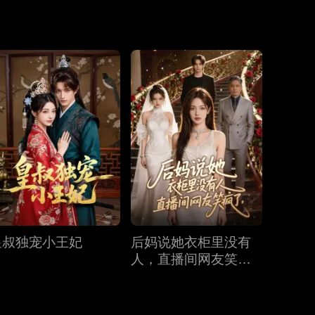
第19集
第20集
第21集
第22集
第23集
第24集
第25集
第26集
第27集
皇叔独宠小王妃
后妈说她衣柜里没有
第28集
第29集
第30集
人，直播间网友笑疯
了