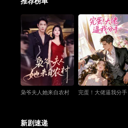
推荐榜单
枭爷夫人她来自农村
完蛋！大佬逼我分手
新剧速递