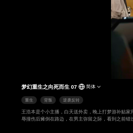
梦幻重生之向死而生 07
简体
重生
背叛
逆袭反转
王浩本是个小主播，白天送外卖，晚上打梦游补贴家用
辱撞伤后瘫倒在路边，在男主弥留之际，看到之前错
这一世事业爱情他全都要！