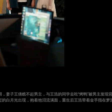
，妻子王倩瞧不起男主，与王浩的同学去吃“烤鸭”被男主发现
过的白月光出现，抱着他泪流满面，重生后王浩带着金手指在梦