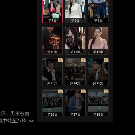
第7集
第8集
第9集
第10集
第11集
第12集
第13集
第14集
第15集
背叛，男主被侮
第16集
第17集
第18集
游中站至巅峰，