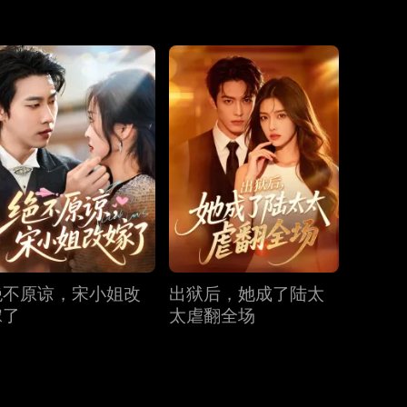
第31集
第32集
第33集
第34集
第35集
第36集
第37集
第38集
第39集
第40集
绝不原谅，宋小姐改
出狱后，她成了陆太
嫁了
太虐翻全场