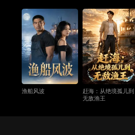
渔船风波
赶海：从绝境孤儿到
无敌渔王