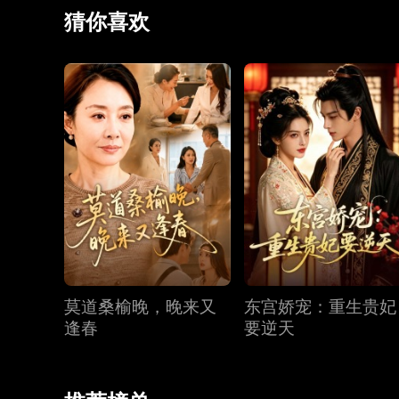
猜你喜欢
莫道桑榆晚，晚来又
东宫娇宠：重生贵妃
逢春
要逆天