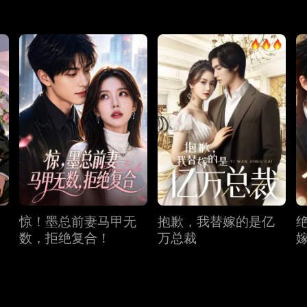
惊！墨总前妻马甲无
抱歉，我替嫁的是亿
数，拒绝复合！
万总裁