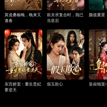
莫道桑榆晚，晚来又
前夫求复合时，我已
颜值重置
逢春
当皇后
东宫娇宠：重生贵妃
假玉欺心
皇叔独宠
要逆天