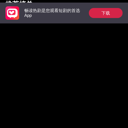
推荐榜单
畅读热剧是您观看短剧的首选
下载
App
枭爷夫人她来自农村
祁总别作了，太太是
惊！墨总
真的想跟您离婚了
数，拒绝