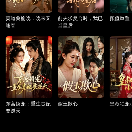
莫道桑榆晚，晚来又
前夫求复合时，我已
颜值重置
逢春
当皇后
东宫娇宠：重生贵妃
假玉欺心
皇叔独宠
要逆天