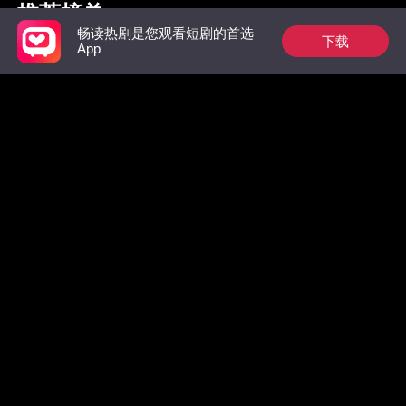
推荐榜单
畅读热剧是您观看短剧的首选
下载
App
枭爷夫人她来自农村
祁总别作了，太太是
惊！墨总
真的想跟您离婚了
数，拒绝