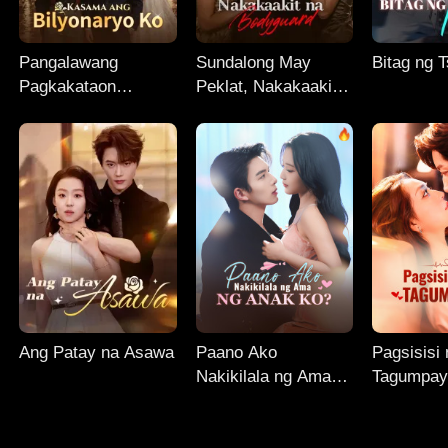
Pangalawang
Sundalong May
Bitag ng 
Pagkakataon
Peklat, Nakakaakit
Kasama ang
na Bodyguard
Bilyonaryo Ko
Ang Patay na Asawa
Paano Ako
Pagsisisi
Nakikilala ng Ama
Tagumpay
ng Anak Ko?