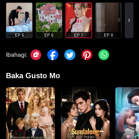
EP 5
EP 6
EP 7
EP 8
Ibahagi:
Baka Gusto Mo