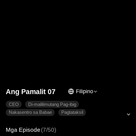
Ang Pamalit 07
Filipino
CEO
Di-malilimutang Pag-ibig
Nakasentro sa Babae
Pagtataksil
Pagmamahal na pinaghirapan
Makabagong Romansa
Mga Episode
(7/50)