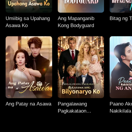
Umiibig sa Upahang
Ang Mapanganib
Bitag ng 
Asawa Ko
Kong Bodyguard
Ang Patay na Asawa
Pangalawang
Paano Ak
Pagkakataon
Nakikilal
Kasama ang
ng Anak 
Bilyonaryo Ko