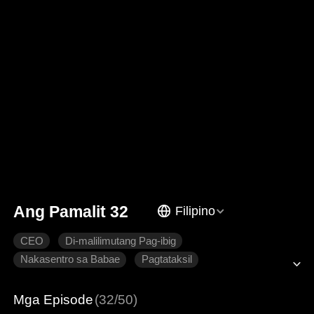
Ang Pamalit 32
Filipino
CEO
Di-malilimutang Pag-ibig
Nakasentro sa Babae
Pagtataksil
Pagmamahal na pinaghirapan
Makabagong Romansa
Mga Episode
(32/50)