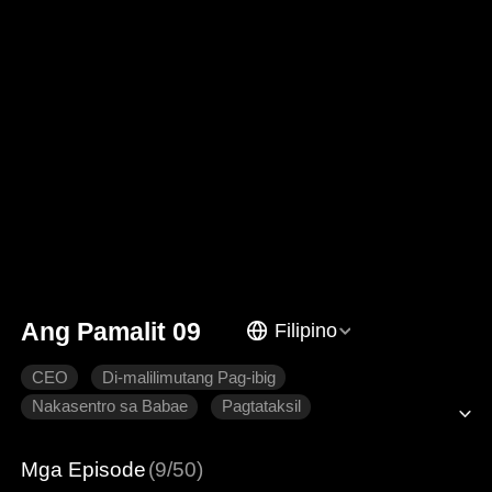
Ang Pamalit 09
Filipino
CEO
Di-malilimutang Pag-ibig
Nakasentro sa Babae
Pagtataksil
Pagmamahal na pinaghirapan
Makabagong Romansa
Mga Episode
(9/50)