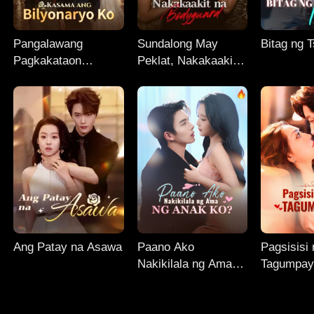
Pangalawang
Sundalong May
Bitag ng 
Pagkakataon
Peklat, Nakakaakit
Kasama ang
na Bodyguard
Bilyonaryo Ko
Ang Patay na Asawa
Paano Ako
Pagsisisi
Nakikilala ng Ama
Tagumpay
ng Anak Ko?