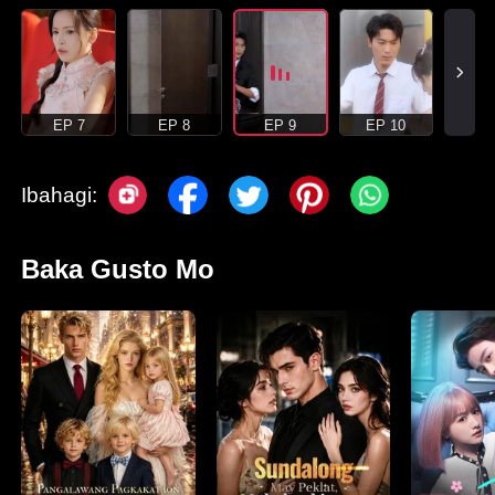
EP 7
EP 8
EP 9
EP 10
Ibahagi:
Baka Gusto Mo