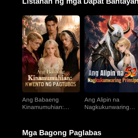
Listahan ng mga Dapat Bantaya
Ang Babaeng
Ang Alipin na
Kinamumuhian:
Nagkukunwaring
Kwento ng Pagtubos
Prinsipe
Mga Bagong Paglabas