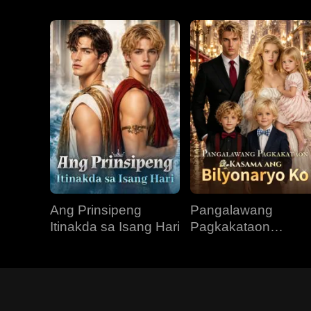
Ang Prinsipeng
Pangalawang
Itinakda sa Isang Hari
Pagkakataon
Kasama ang
Bilyonaryo Ko