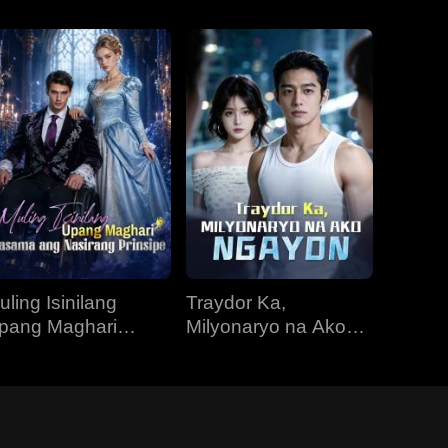
uling Isinilang
Traydor Ka,
pang Maghari
Milyonaryo na Ako
asama ang
Ngayon
asirang Prinsipe