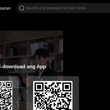
sarian
I-download ang App