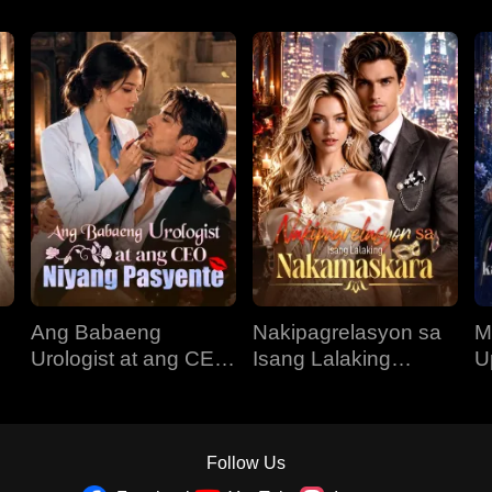
Ang Babaeng
Nakipagrelasyon sa
M
Urologist at ang CEO
Isang Lalaking
U
Niyang Pasyente
Nakamaskara
K
N
Follow Us