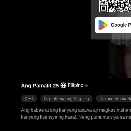
Google P
Ang Pamalit 25
Filipino
CEO
Di-malilimutang Pag-ibig
Nakasentro sa 
Ang babae at ang kanyang asawa ay magkasintahan 
kanyang lisensya ng kasal. Nang pumunta siya sa mu
itinuturing na hindi pa kasal, samantalang ang kan