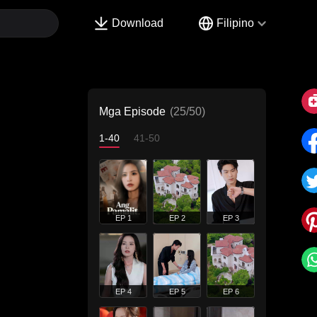
Download
Filipino
Mga Episode
(25/50)
1-40
41-50
EP 1
EP 2
EP 3
EP 4
EP 5
EP 6