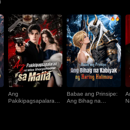
n
Ang
Babae ang Prinsipe:
A
Pakikipagsapalaran
Ang Bihag na
N
ni Miss Sharpshooter
Kabiyak ng Haring
B
sa Mafia
Halimaw
K