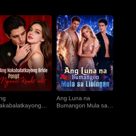
EP 31
EP 32
EP 33
EP 34
EP 35
EP 36
EP 37
EP 38
EP 39
EP 40
ng
Ang Luna na
akabalatkayong
Bumangon Mula sa
ride, Pangit Ngunit
Libingan
aakit-akit