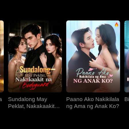
g siya. Nagpasya siyang baguhin ang kanyang pagkakakilanlan 
wa, siya ay kasal na sa iba, at sa huli ay namatay ang lalaki 
a
Sundalong May
Paano Ako Nakikilala
B
Peklat, Nakakaakit
ng Ama ng Anak Ko?
na Bodyguard