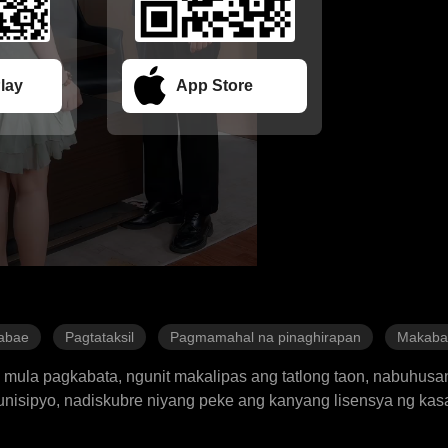
lay
App Store
Babae
Pagtataksil
Pagmamahal na pinaghirapan
Makaba
mula pagkabata, ngunit makalipas ang tatlong taon, nabuhusa
nisipyo, nadiskubre niyang peke ang kanyang lisensya ng kasal
yang asawa ay nakalistang kasal na sa ibang tao. Lumalabas na