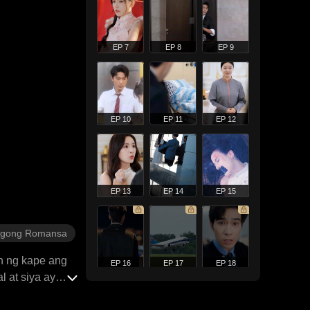
EP 7
EP 8
EP 9
EP 10
EP 11
EP 12
EP 13
EP 14
EP 15
gong Romansa
n ng kape ang
EP 16
EP 17
EP 18
 at siya ay
 ang kanyang