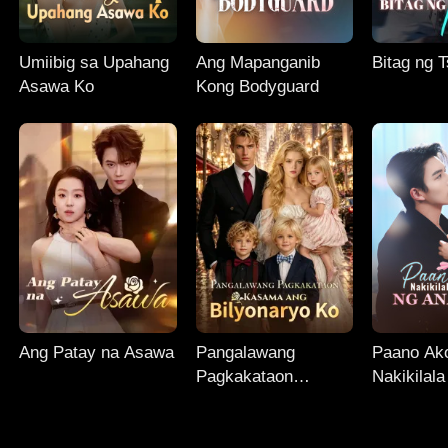
Umiibig sa Upahang
Ang Mapanganib
Bitag ng 
Asawa Ko
Kong Bodyguard
Ang Patay na Asawa
Pangalawang
Paano Ak
Pagkakataon
Nakikilal
Kasama ang
ng Anak 
Bilyonaryo Ko