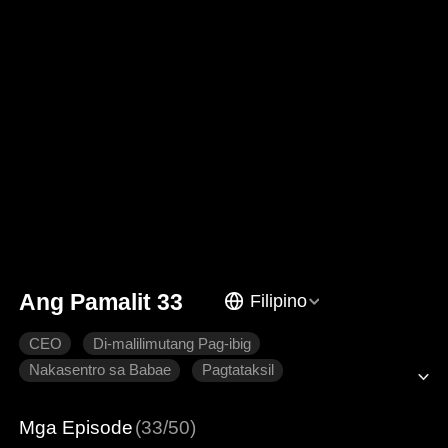
Ang Pamalit 33
Filipino
CEO
Di-malilimutang Pag-ibig
Nakasentro sa Babae
Pagtataksil
Pagmamahal na pinaghirapan
Makabagong Romansa
Mga Episode
(33/50)