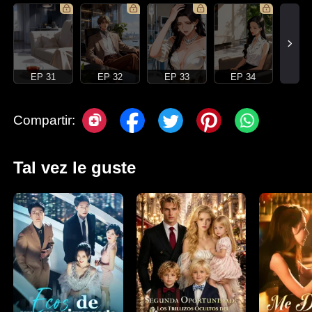
EP 31
EP 32
EP 33
EP 34
Compartir:
Tal vez le guste