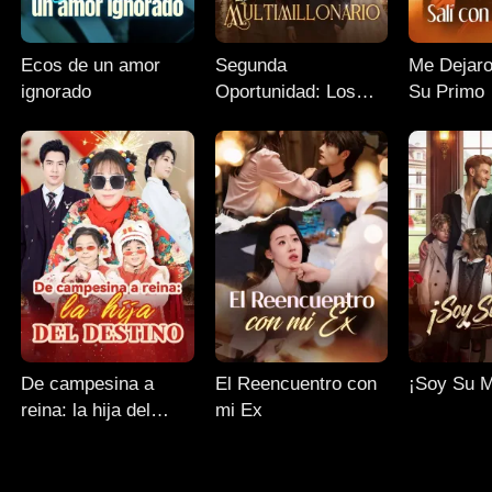
Ecos de un amor
Segunda
Me Dejaro
ignorado
Oportunidad: Los
Su Primo
Trillizos Ocultos del
Multimillonario
De campesina a
El Reencuentro con
¡Soy Su 
reina: la hija del
mi Ex
destino