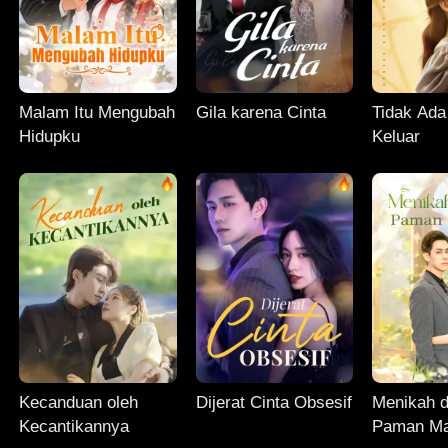
Malam Itu Mengubah
Gila karena Cinta
Tidak Ada
Hidupku
Keluar
Kecanduan oleh
Dijerat Cinta Obsesif
Menikah 
Kecantikannya
Paman Ma