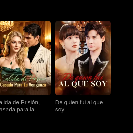
EP 19
EP 20
EP 21
EP 22
EP 23
EP 24
EP 25
EP 26
EP 27
alida de Prisión,
De quien fui al que
EP 28
EP 29
EP 30
asada para la
soy
enganza