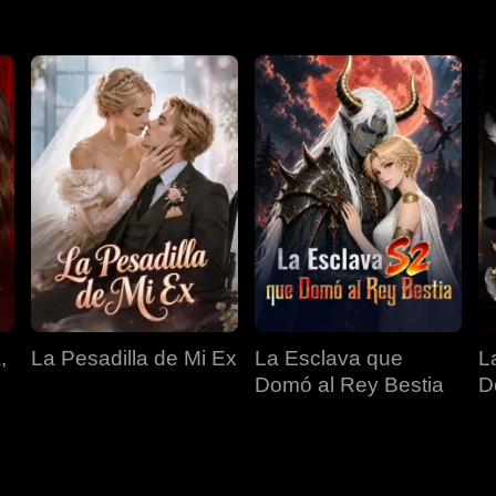
,
La Pesadilla de Mi Ex
La Esclava que
L
Domó al Rey Bestia
D
T