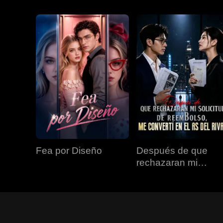
Fea por Diseño
Después de que
rechazaran mi
solicitud de
reembolso, me
convertí en el as del
rival