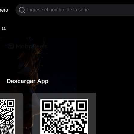
nero
 11
Descargar App