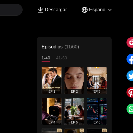
Descargar
Español
Episodios
(11/60)
1-40
41-60
EP 1
EP 2
EP 3
EP 4
EP 5
EP 6