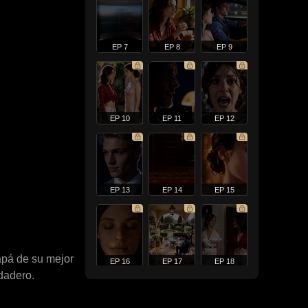
EP 7
EP 8
EP 9
EP 10
EP 11
EP 12
EP 13
EP 14
EP 15
papá de su mejor
EP 16
EP 17
EP 18
dadero.