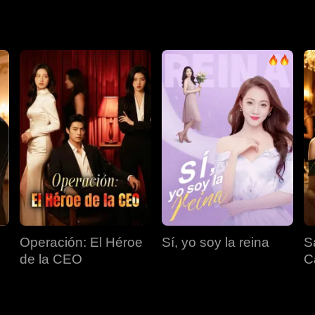
Operación: El Héroe
Sí, yo soy la reina
S
or
de la CEO
C
V