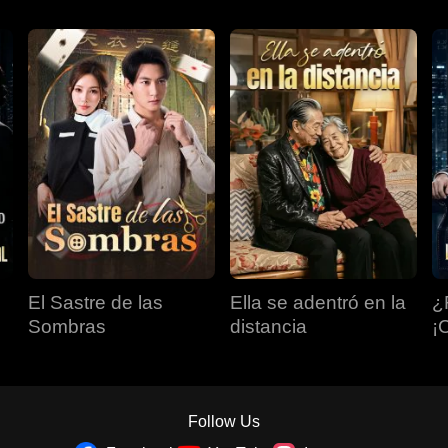
El Sastre de las
Ella se adentró en la
¿
Sombras
distancia
¡
le
to
Follow Us