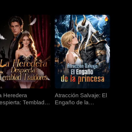
EP 31
EP 32
EP 33
EP 34
EP 35
EP 36
EP 37
EP 38
EP 39
EP 40
a Heredera
Atracción Salvaje: El
espierta: Temblad
Engaño de la
raidores
Princesa