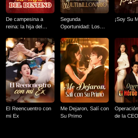
De campesina a
Segunda
¡Soy Su 
reina: la hija del
Oportunidad: Los
destino
Trillizos Ocultos del
Multimillonario
El Reencuentro con
Me Dejaron, Salí con
Operación
mi Ex
Su Primo
de la CE