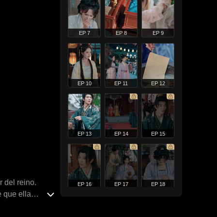
EP 7
EP 8
EP 9
EP 10
EP 11
EP 12
EP 13
EP 14
EP 15
 del reino.
EP 16
EP 17
EP 18
 que ella