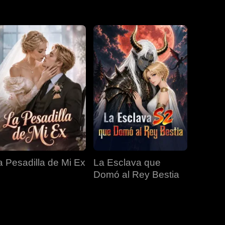
EP 31
EP 32
EP 33
EP 34
EP 35
EP 36
EP 37
EP 38
EP 39
EP 40
a Pesadilla de Mi Ex
La Esclava que
Domó al Rey Bestia