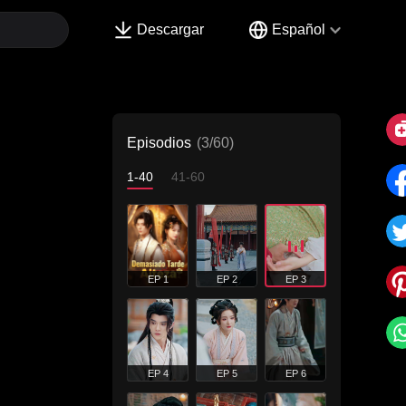
Descargar
Español
Episodios
(3/60)
1-40
41-60
EP 1
EP 2
EP 3
EP 4
EP 5
EP 6