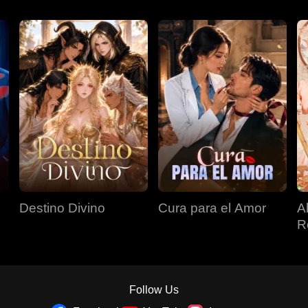
Destino Divino
Cura para el Amor
A
R
Follow Us