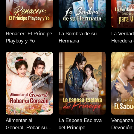
Renacer: El Príncipe
La Sombra de su
La Verdad
Playboy y Yo
Hermana
Heredera 
Ha Vuelto
Vengarse
Alimentar al
La Esposa Esclava
Venganza
General, Robar su
del Príncipe
Devoción: