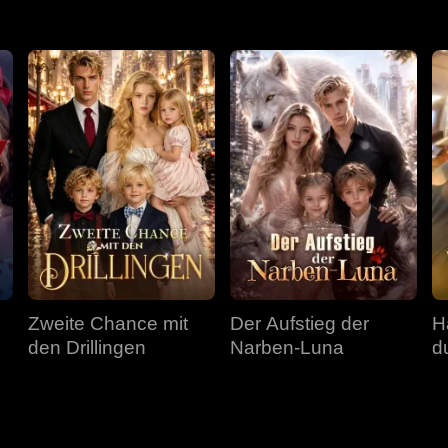
Zweite Chance mit
Der Aufstieg der
H
den Drillingen
Narben-Luna
d