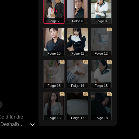
Folge 7
Folge 8
Folge 9
Folge 10
Folge 11
Folge 12
Folge 13
Folge 14
Folge 15
Geld für die
Folge 16
Folge 17
Folge 18
. Deshalb
am Ende. Nach