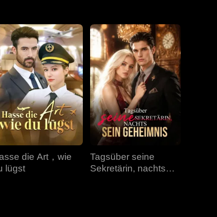
Folge 31
Folge 32
Folge 33
Folge 34
Folge 35
Folge 36
Folge 37
Folge 38
Folge 39
Folge 40
asse die Art，wie
Tagsüber seine
u lügst
Sekretärin, nachts
sein Geheimnis