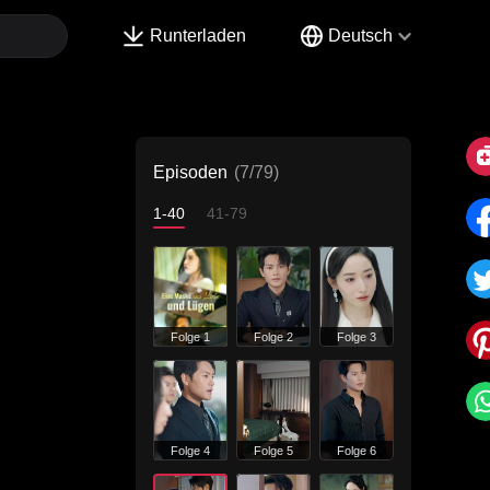
Runterladen
Deutsch
Episoden
(7/79)
1-40
41-79
Folge 1
Folge 2
Folge 3
Folge 4
Folge 5
Folge 6