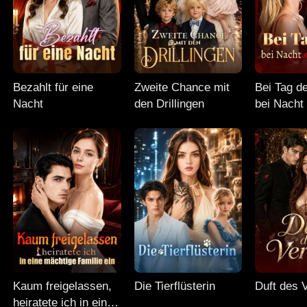
Bezahlt für eine
Zweite Chance mit
Bei Tag d
Nacht
den Drillingen
bei Nacht
Mann
Kaum freigelassen,
Die Tierflüsterin
Duft des 
heiratete ich in eine