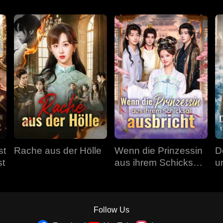
st
Rache aus der Hölle
Wenn die Prinzessin
D
st
aus ihrem Schicksal
u
ausbricht
Follow Us