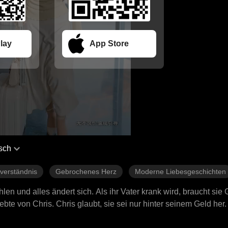
lay
App Store
sch
verständnis
Gebrochenes Herz
Moderne Liebesgeschichten
hlen und alles ändert sich. Als ihr Vater krank wird, braucht sie 
ebte von Chris. Chris glaubt, sie sei nur hinter seinem Geld her
 aus, doch als sie schwanger wird und ihr Kind verliert, ist sie 