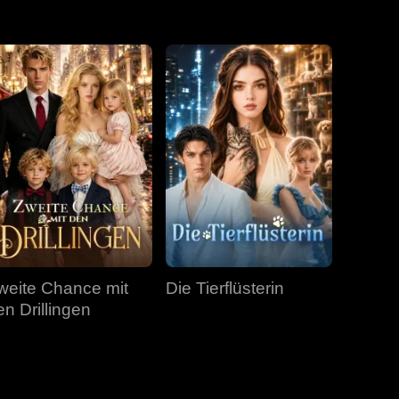
Folge 31
Folge 32
Folge 33
Folge 34
Folge 35
Folge 36
Folge 37
Folge 38
Folge 39
Folge 40
weite Chance mit
Die Tierflüsterin
en Drillingen