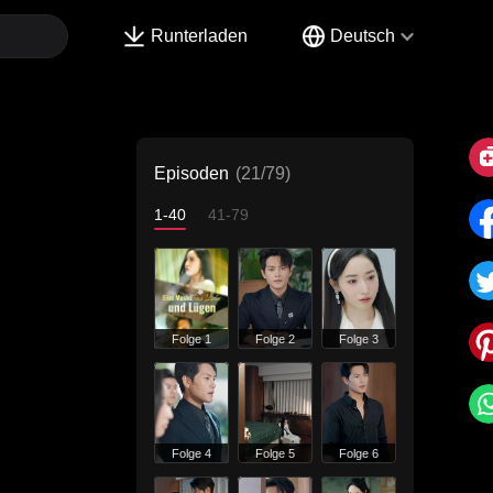
Runterladen
Deutsch
Episoden
(21/79)
1-40
41-79
Folge 1
Folge 2
Folge 3
Folge 4
Folge 5
Folge 6